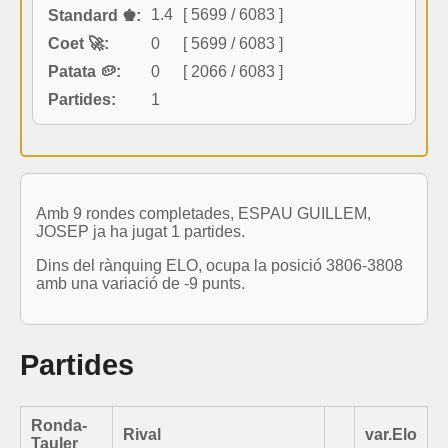
1.4
[ 5699 / 6083 ]
Standard ♚:
Coet 🚀:
0
[ 5699 / 6083 ]
Patata 🥔:
0
[ 2066 / 6083 ]
Partides:
1
Amb 9 rondes completades, ESPAU GUILLEM,
JOSEP ja ha jugat 1 partides.
Dins del rànquing ELO, ocupa la posició 3806-3808
amb una variació de -9 punts.
Partides
Ronda-
Rival
var.Elo
Tauler