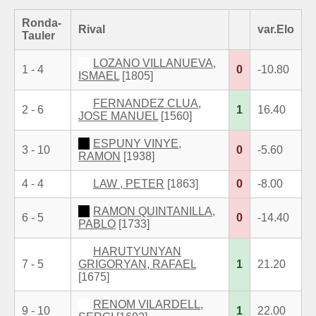
Ronda-
Rival
var.Elo
Tauler
LOZANO VILLANUEVA,
1 - 4
0
-10.80
ISMAEL
[1805]
FERNANDEZ CLUA,
2 - 6
1
16.40
JOSE MANUEL
[1560]
ESPUNY VINYE,
3 - 10
0
-5.60
RAMON
[1938]
4 - 4
LAW , PETER
[1863]
0
-8.00
RAMON QUINTANILLA,
6 - 5
0
-14.40
PABLO
[1733]
HARUTYUNYAN
7 - 5
GRIGORYAN, RAFAEL
1
21.20
[1675]
RENOM VILARDELL,
9 - 10
1
22.00