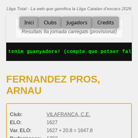
Lliga Total - La web que gamifica la Lliga Catalan d'escacs 2026
Inici
Clubs
Jugadors
Credits
Resultats 9a jornada carregats (provisional)
Ja tenim guanyadors! (compte que potser falta
FERNANDEZ PROS,
ARNAU
Club:
VILAFRANCA, C.E.
ELO:
1627
Var. ELO:
1627 + 20.8 = 1647.8