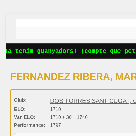
Ja tenim guanyadors! (compte que pots
FERNANDEZ RIBERA, MA
Club:
DOS TORRES SANT CUGAT, C
ELO:
1710
Var. ELO:
1710 + 30 = 1740
Performance:
1797