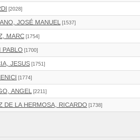
RDI
[2028]
ANO, JOSÉ MANUEL
[1537]
Z, MARC
[1754]
N PABLO
[1700]
A, JESUS
[1751]
ENICI
[1774]
O, ANGEL
[2211]
Z DE LA HERMOSA, RICARDO
[1738]