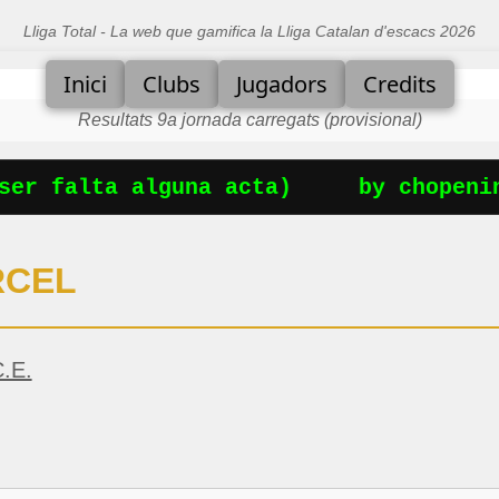
Lliga Total - La web que gamifica la Lliga Catalan d'escacs 2026
Inici
Clubs
Jugadors
Credits
Resultats 9a jornada carregats (provisional)
er falta alguna acta)
by chopening
RCEL
.E.