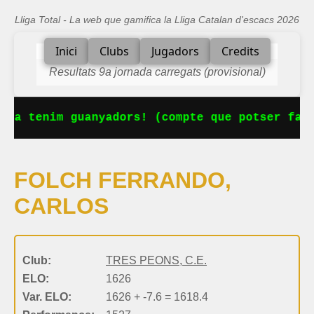
Lliga Total - La web que gamifica la Lliga Catalan d'escacs 2026
Inici
Clubs
Jugadors
Credits
Resultats 9a jornada carregats (provisional)
 Ja tenim guanyadors! (compte que potser falt
FOLCH FERRANDO,
CARLOS
Club:
TRES PEONS, C.E.
ELO:
1626
Var. ELO:
1626 + -7.6 = 1618.4