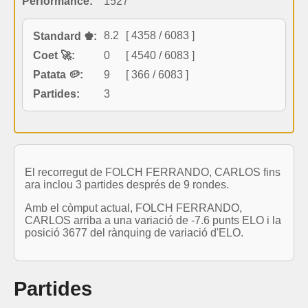
Performance:
1527
8.2
[ 4358 / 6083 ]
Standard ♚:
Coet 🚀:
0
[ 4540 / 6083 ]
Patata 🥔:
9
[ 366 / 6083 ]
Partides:
3
El recorregut de FOLCH FERRANDO, CARLOS fins
ara inclou 3 partides després de 9 rondes.
Amb el còmput actual, FOLCH FERRANDO,
CARLOS arriba a una variació de -7.6 punts ELO i la
posició 3677 del rànquing de variació d'ELO.
Partides