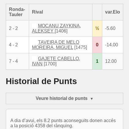
Ronda-
Rival
var.Elo
Tauler
MOCANU ZAYKINA,
2 - 2
½
-5.60
ALEKSEY
[1406]
TAVEIRA DE MELO
4 - 2
0
-14.00
MOREIRA, MIGUEL
[1475]
GAJETE CABELLO,
7 - 4
1
12.00
IVAN
[1700]
Historial de Punts
Veure historial de punts
A dia d’avui, els 8.2 punts aconseguits donen accés
a la posició 4358 del rànquing.