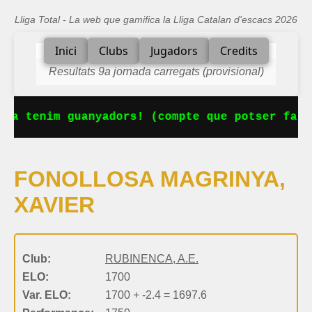
Lliga Total - La web que gamifica la Lliga Catalan d'escacs 2026
Inici
Clubs
Jugadors
Credits
Resultats 9a jornada carregats (provisional)
Ja tenim guanyadors! (compte que potser falt
FONOLLOSA MAGRINYA,
XAVIER
Club:
RUBINENCA, A.E.
ELO:
1700
Var. ELO:
1700 + -2.4 = 1697.6