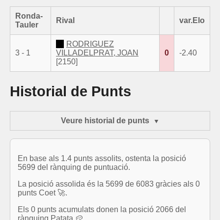
Ronda-
Rival
var.Elo
Tauler
RODRIGUEZ
3 - 1
VILLADELPRAT, JOAN
0
-2.40
[2150]
Historial de Punts
Veure historial de punts
En base als 1.4 punts assolits, ostenta la posició
5699 del rànquing de puntuació.
La posició assolida és la 5699 de 6083 gràcies als 0
punts Coet 🚀.
Els 0 punts acumulats donen la posició 2066 del
rànquing Patata 🥔.