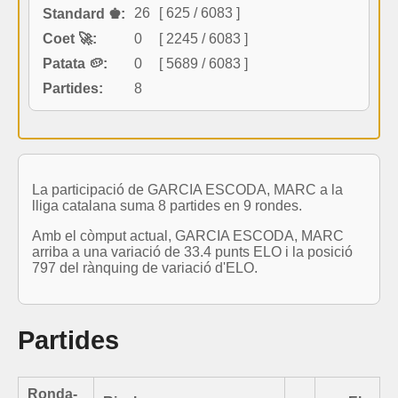
26
[ 625 / 6083 ]
Standard ♚:
Coet 🚀:
0
[ 2245 / 6083 ]
Patata 🥔:
0
[ 5689 / 6083 ]
Partides:
8
La participació de GARCIA ESCODA, MARC a la
lliga catalana suma 8 partides en 9 rondes.
Amb el còmput actual, GARCIA ESCODA, MARC
arriba a una variació de 33.4 punts ELO i la posició
797 del rànquing de variació d'ELO.
Partides
Ronda-