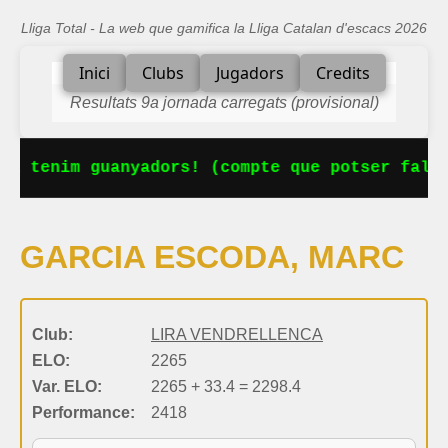
Lliga Total - La web que gamifica la Lliga Catalan d'escacs 2026
Inici
Clubs
Jugadors
Credits
Resultats 9a jornada carregats (provisional)
Ja tenim guanyadors! (compte que potser falta
GARCIA ESCODA, MARC
Club:
LIRA VENDRELLENCA
ELO:
2265
Var. ELO:
2265 + 33.4 = 2298.4
Performance:
2418