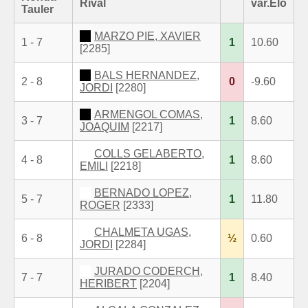
Rival
var.Elo
Tauler
MARZO PIE, XAVIER
1 - 7
1
10.60
[2285]
BALS HERNANDEZ,
2 - 8
0
-9.60
JORDI
[2280]
ARMENGOL COMAS,
3 - 7
1
8.60
JOAQUIM
[2217]
COLLS GELABERTO,
4 - 8
1
8.60
EMILI
[2218]
BERNADO LOPEZ,
5 - 7
1
11.80
ROGER
[2333]
CHALMETA UGAS,
6 - 8
½
0.60
JORDI
[2284]
JURADO CODERCH,
7 - 7
1
8.40
HERIBERT
[2204]