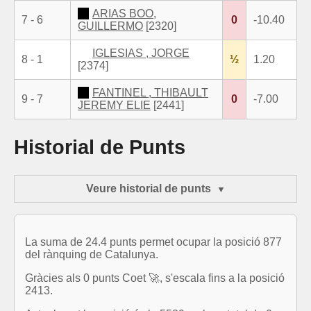
ARIAS BOO,
7 - 6
0
-10.40
GUILLERMO
[2320]
IGLESIAS , JORGE
8 - 1
½
1.20
[2374]
FANTINEL , THIBAULT
9 - 7
0
-7.00
JEREMY ELIE
[2441]
Historial de Punts
Veure historial de punts
La suma de 24.4 punts permet ocupar la posició 877
del rànquing de Catalunya.
Gràcies als 0 punts Coet 🚀, s'escala fins a la posició
2413.