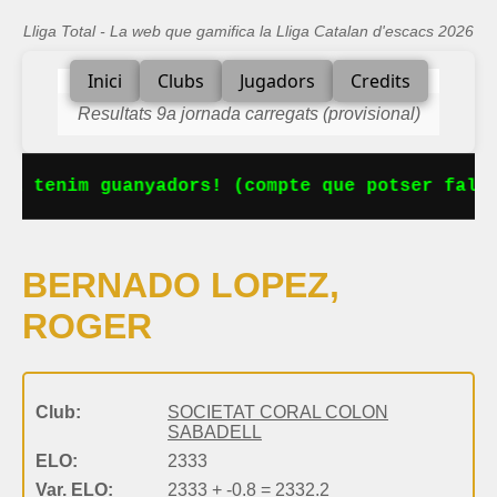
Lliga Total - La web que gamifica la Lliga Catalan d'escacs 2026
Inici
Clubs
Jugadors
Credits
Resultats 9a jornada carregats (provisional)
Ja tenim guanyadors! (compte que potser falta
BERNADO LOPEZ,
ROGER
Club:
SOCIETAT CORAL COLON
SABADELL
ELO:
2333
Var. ELO:
2333 + -0.8 = 2332.2