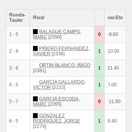
Ronda-
Rival
var.Elo
Tauler
BALAGUE CAMPS,
1 - 5
0
-9.60
MARC
[2350]
PIÑERO FERNANDEZ,
2 - 6
1
10.00
XAVIER
[2336]
ORTIN BLANCO, IÑIGO
3 - 6
1
11.40
[2381]
GARCÍA GALLARDO,
4 - 5
1
7.00
VÍCTOR
[2222]
GARCIA ESCODA,
5 - 7
0
-11.80
MARC
[2265]
GONZALEZ
6 - 5
RODRIGUEZ, JORGE
1
8.40
[2274]