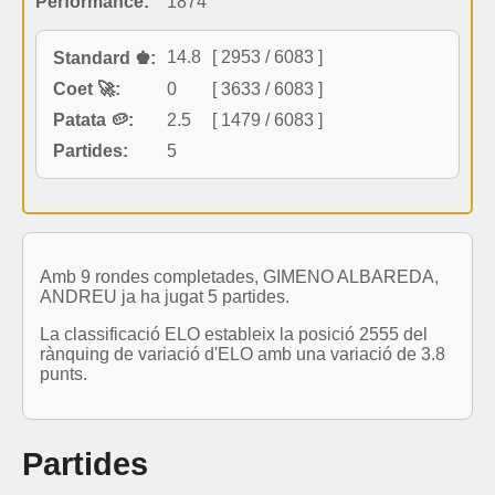
Performance:
1874
14.8
[ 2953 / 6083 ]
Standard ♚:
Coet 🚀:
0
[ 3633 / 6083 ]
Patata 🥔:
2.5
[ 1479 / 6083 ]
Partides:
5
Amb 9 rondes completades, GIMENO ALBAREDA,
ANDREU ja ha jugat 5 partides.
La classificació ELO estableix la posició 2555 del
rànquing de variació d'ELO amb una variació de 3.8
punts.
Partides