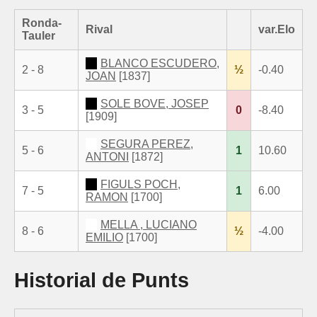
Ronda-
Rival
var.Elo
Tauler
BLANCO ESCUDERO,
2 - 8
½
-0.40
JOAN
[1837]
SOLE BOVE, JOSEP
3 - 5
0
-8.40
[1909]
SEGURA PEREZ,
5 - 6
1
10.60
ANTONI
[1872]
FIGULS POCH,
7 - 5
1
6.00
RAMON
[1700]
MELLA , LUCIANO
8 - 6
½
-4.00
EMILIO
[1700]
Historial de Punts