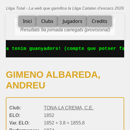
Lliga Total - La web que gamifica la Lliga Catalan d'escacs 2026
Inici
Clubs
Jugadors
Credits
Resultats 9a jornada carregats (provisional)
 Ja tenim guanyadors! (compte que potser falt
GIMENO ALBAREDA,
ANDREU
Club:
TONA-LA CREMA, C.E.
ELO:
1852
Var. ELO:
1852 + 3.8 = 1855.8