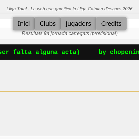
Lliga Total - La web que gamifica la Lliga Catalan d'escacs 2026
Inici
Clubs
Jugadors
Credits
Resultats 9a jornada carregats (provisional)
er falta alguna acta)
by chopening