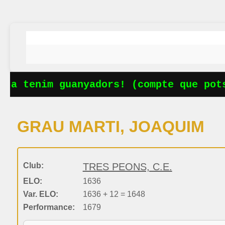
Ja tenim guanyadors! (compte que pots
GRAU MARTI, JOAQUIM
Club:
TRES PEONS, C.E.
ELO:
1636
Var. ELO:
1636 + 12 = 1648
Performance:
1679