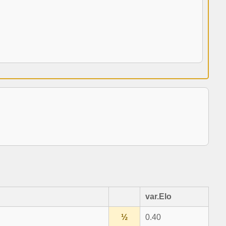
var.Elo
½
0.40