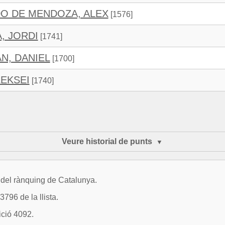
O DE MENDOZA, ALEX
[1576]
, JORDI
[1741]
N, DANIEL
[1700]
LEKSEI
[1740]
Veure historial de punts
9 del rànquing de Catalunya.
796 de la llista.
ició 4092.