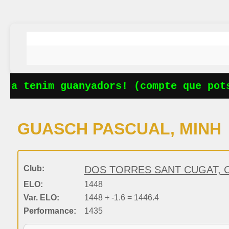
Ja tenim guanyadors! (compte que pots
GUASCH PASCUAL, MINH
Club:
DOS TORRES SANT CUGAT, C
ELO:
1448
Var. ELO:
1448 + -1.6 = 1446.4
Performance:
1435