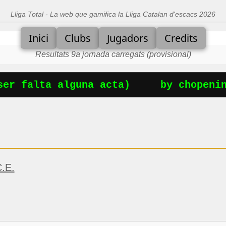
Lliga Total - La web que gamifica la Lliga Catalan d'escacs 2026
Inici
Clubs
Jugadors
Credits
Resultats 9a jornada carregats (provisional)
er falta alguna acta)
by chopening
.E.