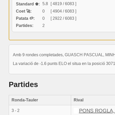
5.8
[ 4819 / 6083 ]
Standard ♚:
Coet 🚀:
0
[ 4904 / 6083 ]
Patata 🥔:
0
[ 2922 / 6083 ]
Partides:
2
Amb 9 rondes completades, GUASCH PASCUAL, MINH ja 
La variació de -1.6 punts ELO el situa en la posició 307
Partides
Ronda-Tauler
Rival
PONS ROGLA,
3 - 2