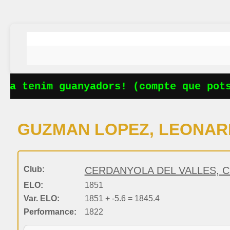
Ja tenim guanyadors! (compte que potse
GUZMAN LOPEZ, LEONA
Club:
CERDANYOLA DEL VALLES, C
ELO:
1851
Var. ELO:
1851 + -5.6 = 1845.4
Performance:
1822