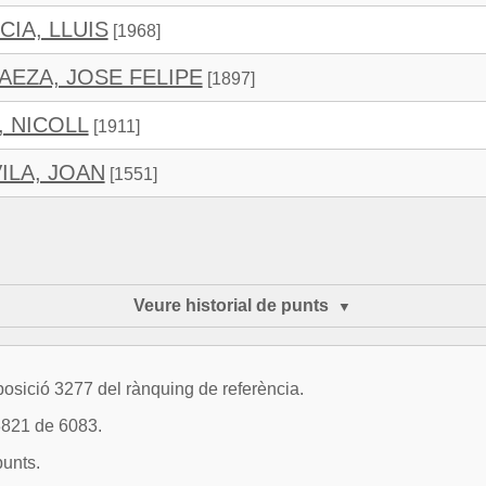
IA, LLUIS
[1968]
AEZA, JOSE FELIPE
[1897]
, NICOLL
[1911]
ILA, JOAN
[1551]
Veure historial de punts
osició 3277 del rànquing de referència.
3821 de 6083.
punts.