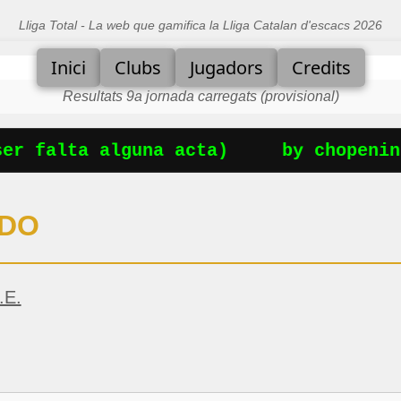
Lliga Total - La web que gamifica la Lliga Catalan d'escacs 2026
Inici
Clubs
Jugadors
Credits
Resultats 9a jornada carregats (provisional)
r falta alguna acta)
by chopening
RDO
.E.