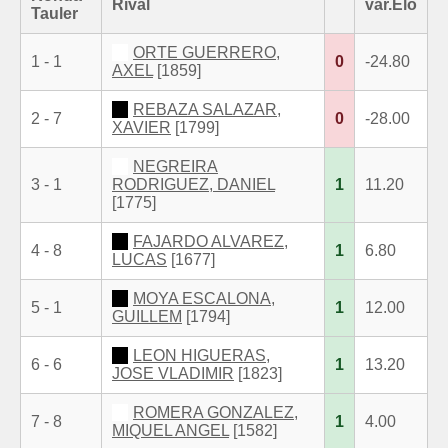
Rival
var.Elo
Tauler
ORTE GUERRERO,
1 - 1
0
-24.80
AXEL
[1859]
REBAZA SALAZAR,
2 - 7
0
-28.00
XAVIER
[1799]
NEGREIRA
3 - 1
RODRIGUEZ, DANIEL
1
11.20
[1775]
FAJARDO ALVAREZ,
4 - 8
1
6.80
LUCAS
[1677]
MOYA ESCALONA,
5 - 1
1
12.00
GUILLEM
[1794]
LEON HIGUERAS,
6 - 6
1
13.20
JOSE VLADIMIR
[1823]
ROMERA GONZALEZ,
7 - 8
1
4.00
MIQUEL ANGEL
[1582]