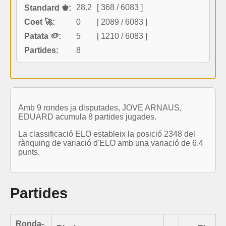
28.2
[ 368 / 6083 ]
Standard ♚:
Coet 🚀:
0
[ 2089 / 6083 ]
Patata 🥔:
5
[ 1210 / 6083 ]
Partides:
8
Amb 9 rondes ja disputades, JOVE ARNAUS,
EDUARD acumula 8 partides jugades.
La classificació ELO estableix la posició 2348 del
rànquing de variació d'ELO amb una variació de 6.4
punts.
Partides
Ronda-