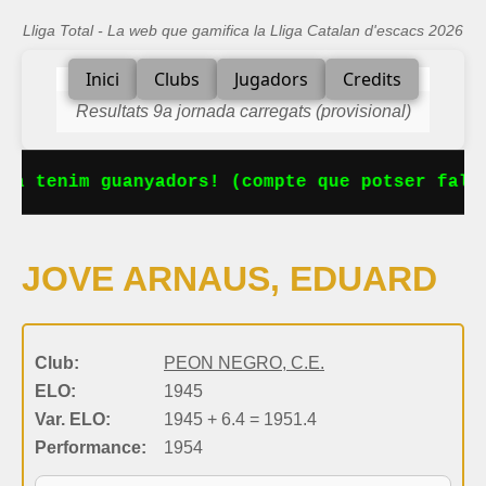
Lliga Total - La web que gamifica la Lliga Catalan d'escacs 2026
Inici
Clubs
Jugadors
Credits
Resultats 9a jornada carregats (provisional)
Ja tenim guanyadors! (compte que potser falta
JOVE ARNAUS, EDUARD
Club:
PEON NEGRO, C.E.
ELO:
1945
Var. ELO:
1945 + 6.4 = 1951.4
Performance:
1954