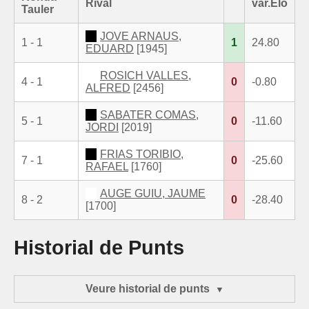
Rival
var.Elo
Tauler
JOVE ARNAUS,
1 - 1
1
24.80
EDUARD
[1945]
ROSICH VALLES,
4 - 1
0
-0.80
ALFRED
[2456]
SABATER COMAS,
5 - 1
0
-11.60
JORDI
[2019]
FRIAS TORIBIO,
7 - 1
0
-25.60
RAFAEL
[1760]
AUGE GUIU, JAUME
8 - 2
0
-28.40
[1700]
Historial de Punts
Veure historial de punts