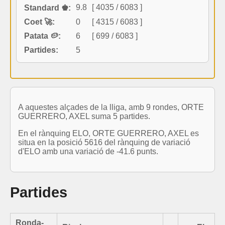
9.8
[ 4035 / 6083 ]
Standard ♚:
Coet 🚀:
0
[ 4315 / 6083 ]
Patata 🥔:
6
[ 699 / 6083 ]
Partides:
5
A aquestes alçades de la lliga, amb 9 rondes, ORTE
GUERRERO, AXEL suma 5 partides.
En el rànquing ELO, ORTE GUERRERO, AXEL es
situa en la posició 5616 del rànquing de variació
d'ELO amb una variació de -41.6 punts.
Partides
Ronda-