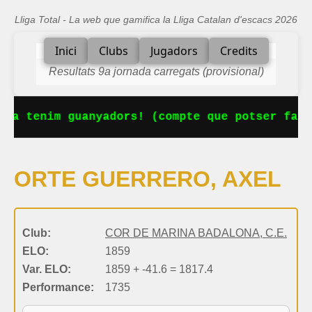
Lliga Total - La web que gamifica la Lliga Catalan d'escacs 2026
Inici
Clubs
Jugadors
Credits
Resultats 9a jornada carregats (provisional)
 Ja tenim guanyadors! (compte que potser falt
ORTE GUERRERO, AXEL
Club:
COR DE MARINA BADALONA, C.E.
ELO:
1859
Var. ELO:
1859 + -41.6 = 1817.4
Performance:
1735