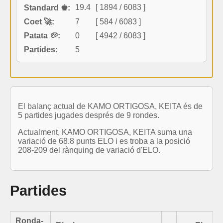
19.4
[ 1894 / 6083 ]
Standard ♚:
Coet 🚀:
7
[ 584 / 6083 ]
Patata 🥔:
0
[ 4942 / 6083 ]
Partides:
5
El balanç actual de KAMO ORTIGOSA, KEITA és de
5 partides jugades després de 9 rondes.
Actualment, KAMO ORTIGOSA, KEITA suma una
variació de 68.8 punts ELO i es troba a la posició
208-209 del rànquing de variació d'ELO.
Partides
Ronda-