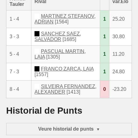
Rival
var.Elo
Tauler
MARTINEZ STEFANOV,
1 - 4
1
25.20
ADRIAN
[1564]
SANCHEZ SAEZ,
3 - 3
1
30.80
SALVADOR
[1685]
PASCUAL MARTIN,
5 - 4
1
11.20
LAIA
[1305]
FRANCO ZARCA, LAIA
7 - 3
1
24.80
[1557]
SILVEIRA FERNANDEZ,
8 - 4
0
-23.20
ALEXANDER
[1413]
Historial de Punts
Veure historial de punts