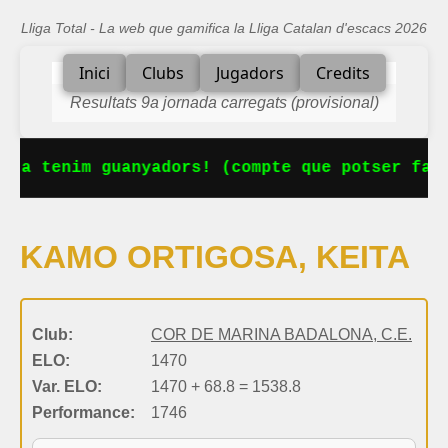
Lliga Total - La web que gamifica la Lliga Catalan d'escacs 2026
Inici
Clubs
Jugadors
Credits
Resultats 9a jornada carregats (provisional)
 Ja tenim guanyadors! (compte que potser falt
KAMO ORTIGOSA, KEITA
Club:
COR DE MARINA BADALONA, C.E.
ELO:
1470
Var. ELO:
1470 + 68.8 = 1538.8
Performance:
1746