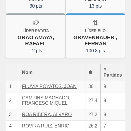
30 pts
13 pts
🥔
⇅
LÍDER PATATA
LÍDER ELO
GRAO AMAYA,
GRAVENBAUER ,
RAFAEL
FERRAN
12 pts
100.8 pts
#
Nom
♚
Partides
1
FLUVIA POYATOS, JOAN
30
9
CAMPINS MACHADO,
2
27.4
9
FRANCESC MIQUEL
3
ROA RIBERA, ALVARO
27.2
9
4
ROVIRA RUIZ, ENRIC
26.2
7