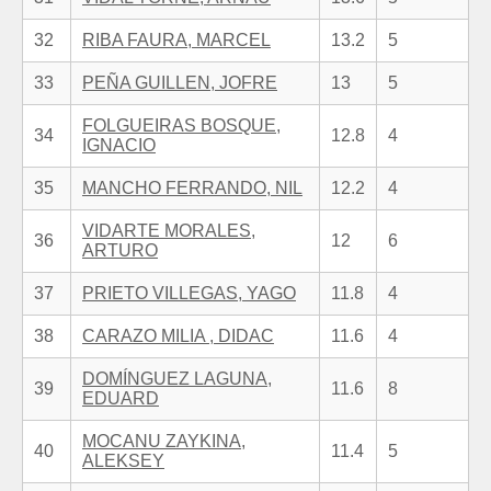
32
RIBA FAURA, MARCEL
13.2
5
33
PEÑA GUILLEN, JOFRE
13
5
FOLGUEIRAS BOSQUE,
34
12.8
4
IGNACIO
35
MANCHO FERRANDO, NIL
12.2
4
VIDARTE MORALES,
36
12
6
ARTURO
37
PRIETO VILLEGAS, YAGO
11.8
4
38
CARAZO MILIA , DIDAC
11.6
4
DOMÍNGUEZ LAGUNA,
39
11.6
8
EDUARD
MOCANU ZAYKINA,
40
11.4
5
ALEKSEY