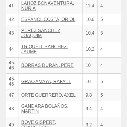
LAHOZ BONAVENTURA,
41
11.4
4
NURIA
42
ESPANOL COSTA, ORIOL
10.6
5
PEREZ SANCHEZ,
43
10.4
3
JOAQUIM
TRIQUELL SANCHEZ,
44
10.2
4
JAUME
45-
BORRAS DURAN, PERE
10
4
46
45-
GRAO AMAYA, RAFAEL
10
5
46
47
ORTE GUERRERO, AXEL
9.8
5
GANDARA BOLAÑOS,
48
9.4
4
MARTIN
BOVE GISPERT,
49
9.2
4