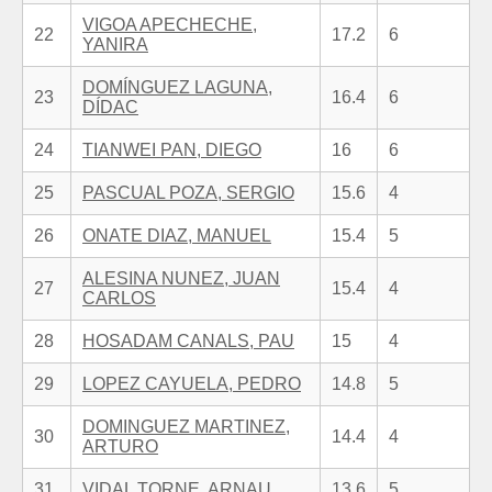
VIGOA APECHECHE,
22
17.2
6
YANIRA
DOMÍNGUEZ LAGUNA,
23
16.4
6
DÍDAC
24
TIANWEI PAN, DIEGO
16
6
25
PASCUAL POZA, SERGIO
15.6
4
26
ONATE DIAZ, MANUEL
15.4
5
ALESINA NUNEZ, JUAN
27
15.4
4
CARLOS
28
HOSADAM CANALS, PAU
15
4
29
LOPEZ CAYUELA, PEDRO
14.8
5
DOMINGUEZ MARTINEZ,
30
14.4
4
ARTURO
31
VIDAL TORNE, ARNAU
13.6
5