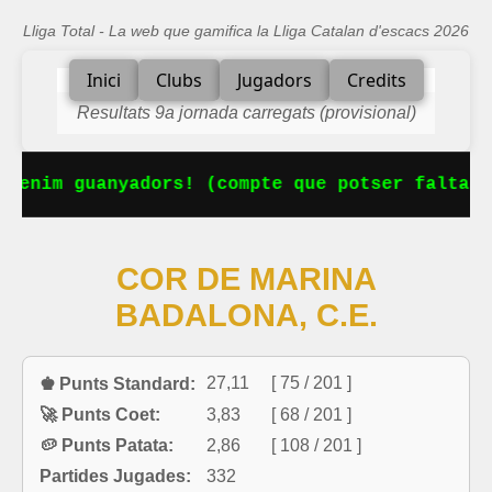
Lliga Total - La web que gamifica la Lliga Catalan d'escacs 2026
Inici
Clubs
Jugadors
Credits
Resultats 9a jornada carregats (provisional)
tenim guanyadors! (compte que potser falta al
COR DE MARINA
BADALONA, C.E.
27,11
[ 75 / 201 ]
♚ Punts Standard:
🚀 Punts Coet:
3,83
[ 68 / 201 ]
🥔 Punts Patata:
2,86
[ 108 / 201 ]
Partides Jugades:
332