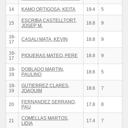
14
KAMO ORTIGOSA, KEITA
19.4
5
ESCRIBA CASTELLTORT,
15
18.8
9
JOSEP M.
16-
CASALI MATA, KEVIN
18.8
9
17
16-
PIQUERAS MATEO, PERE
18.8
9
17
18-
DOBLADO MARTIN,
18.6
5
19
PAULINO
18-
GUTIERREZ CLARES,
18.6
7
19
JOAQUIM
FERNANDEZ SERRANO,
20
17.8
8
PAU
COMELLAS MARTOS,
21
17.4
7
LIDIA