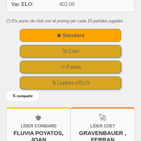
Var. ELO:
402.00
(*) Els punts de club son el promig per cada 10 partides jugades.
♚ Standard
🚀 Coet
🥔 Patata
⇅ Lladres d'ELO
compartir
♚
🚀
LÍDER STANDARD
LÍDER COET
FLUVIA POYATOS,
GRAVENBAUER ,
JOAN
FERRAN