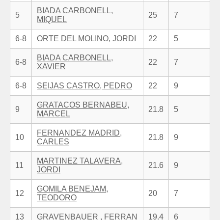
BIADA CARBONELL,
5
25
7
MIQUEL
6-8
ORTE DEL MOLINO, JORDI
22
5
BIADA CARBONELL,
6-8
22
7
XAVIER
6-8
SEIJAS CASTRO, PEDRO
22
9
GRATACOS BERNABEU,
9
21.8
5
MARCEL
FERNANDEZ MADRID,
10
21.8
9
CARLES
MARTINEZ TALAVERA,
11
21.6
9
JORDI
GOMILA BENEJAM,
12
20
7
TEODORO
13
GRAVENBAUER , FERRAN
19.4
6