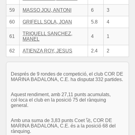
59
MASSO JOU, ANTONI
6
3
60
GRIFELL SOLA, JOAN
5.8
4
TRIQUELL SANCHEZ,
61
4
1
MANEL
62
ATIENZA ROY, JESUS
2.4
2
Després de 9 rondes de competició, el club COR DE
MARINA BADALONA, C.E. ha disputat 332 partides.
Aquest rendiment, amb 27,11 punts acumulats,
col·loca el club en la posició 75 del rànquing
general.
Amb una suma de 3,83 punts Coet 🚀, COR DE
MARINA BADALONA, C.E. és a la posició 68 del
rànquing.