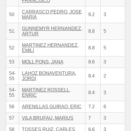
FRANCISCO
CARRASCO PEDRO, JOSE
50
9.2
3
MARIA
GUNNEMYR HERNANDEZ,
51
8.8
5
ARTUR
MARTINEZ HERNANDEZ,
52
8.8
5
EMILI
53
MOLL PONS, JANA
8.6
3
54-
LAHOZ BONAVENTURA,
8.4
2
55
JORDI
54-
MARTINEZ ROSSELL,
8.4
3
55
ENRIC
56
ARENILLAS GUIRAO, ERIC
7.2
6
57
VILA BRUFAU, MARIUS
7
3
58
TOSSES RUIZ, CARLES
6.6
3