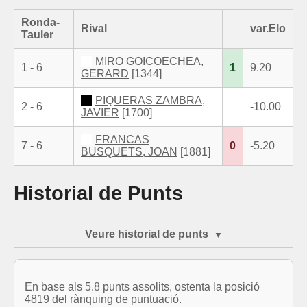
Ronda-
Rival
var.Elo
Tauler
MIRO GOICOECHEA,
1 - 6
1
9.20
GERARD
[1344]
PIQUERAS ZAMBRA,
2 - 6
-10.00
JAVIER
[1700]
FRANCAS
7 - 6
0
-5.20
BUSQUETS, JOAN
[1881]
Historial de Punts
Veure historial de punts
En base als 5.8 punts assolits, ostenta la posició
4819 del rànquing de puntuació.