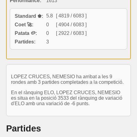
Performance:
1613
5.8
[ 4819 / 6083 ]
Standard ♚:
Coet 🚀:
0
[ 4904 / 6083 ]
Patata 🥔:
0
[ 2922 / 6083 ]
Partides:
3
LOPEZ CRUCES, NEMESIO ha arribat a les 9
rondes amb 3 partides completades a la competició.
En el rànquing ELO, LOPEZ CRUCES, NEMESIO
es situa en la posició 3533 del rànquing de variació
d'ELO amb una variació de -6 punts.
Partides