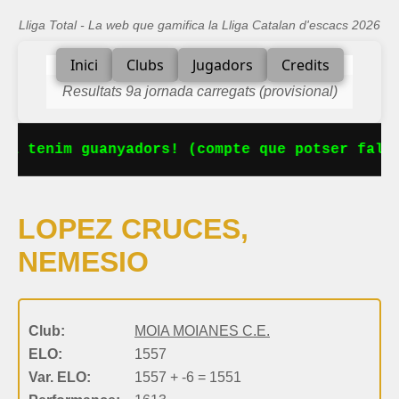
Lliga Total - La web que gamifica la Lliga Catalan d'escacs 2026
Inici
Clubs
Jugadors
Credits
Resultats 9a jornada carregats (provisional)
Ja tenim guanyadors! (compte que potser falta
LOPEZ CRUCES,
NEMESIO
Club:
MOIA MOIANES C.E.
ELO:
1557
Var. ELO:
1557 + -6 = 1551