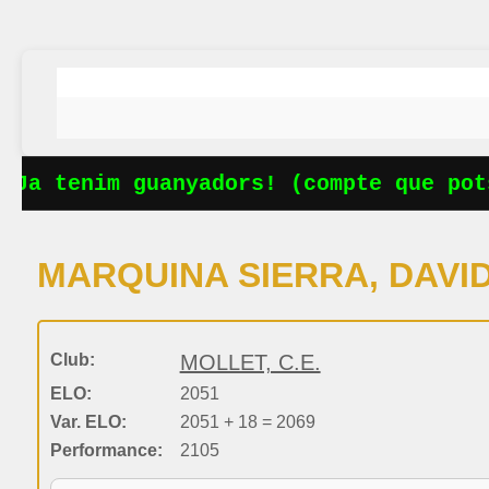
Ja tenim guanyadors! (compte que pots
MARQUINA SIERRA, DAVI
Club:
MOLLET, C.E.
ELO:
2051
Var. ELO:
2051 + 18 = 2069
Performance:
2105