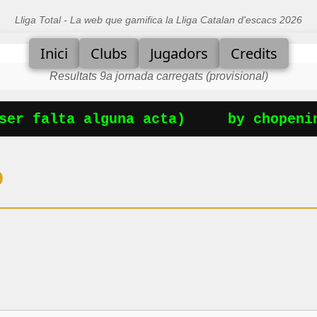
Lliga Total - La web que gamifica la Lliga Catalan d'escacs 2026
Inici
Clubs
Jugadors
Credits
Resultats 9a jornada carregats (provisional)
er falta alguna acta)
by chopenin
D