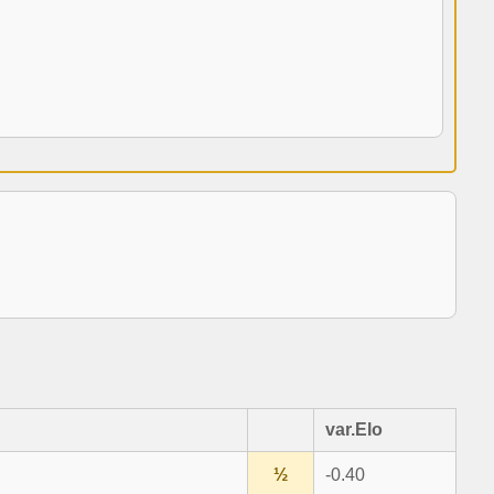
var.Elo
½
-0.40