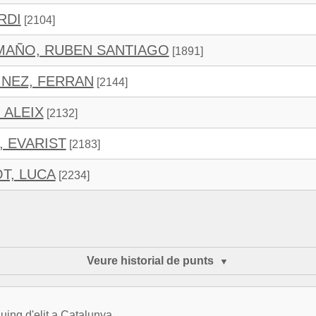
RDI
[2104]
AÑO, RUBEN SANTIAGO
[1891]
NEZ, FERRAN
[2144]
 ALEIX
[2132]
 EVARIST
[2183]
T, LUCA
[2234]
Veure historial de punts
uing d'elit a Catalunya.