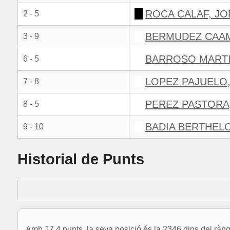
ROCA CALAF, JO
2 - 5
BERMUDEZ CAAM
3 - 9
BARROSO MARTI
6 - 5
LOPEZ PAJUELO,
7 - 8
PEREZ PASTORA,
8 - 5
BADIA BERTHELO
9 - 10
Historial de Punts
Amb 17.4 punts, la seva posició és la 2346 dins del rànq