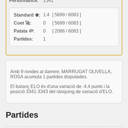
Performance:
1541
1.4
[ 5699 / 6083 ]
Standard ♚:
Coet 🚀:
0
[ 5699 / 6083 ]
Patata 🥔:
0
[ 2066 / 6083 ]
Partides:
1
Amb 9 rondes al darrere, MARRUGAT OLIVELLA,
ROSA acumula 1 partides disputades.
El balanç ELO és d'una variació de -4.4 punts i la
posició 3341-3343 del rànquing de variació d'ELO.
Partides