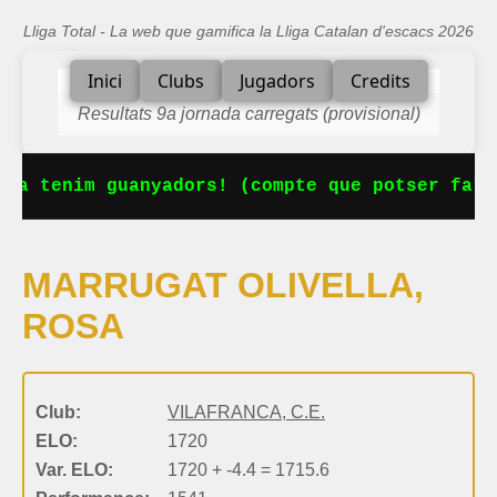
Lliga Total - La web que gamifica la Lliga Catalan d'escacs 2026
Inici
Clubs
Jugadors
Credits
Resultats 9a jornada carregats (provisional)
 Ja tenim guanyadors! (compte que potser falt
MARRUGAT OLIVELLA,
ROSA
Club:
VILAFRANCA, C.E.
ELO:
1720
Var. ELO:
1720 + -4.4 = 1715.6