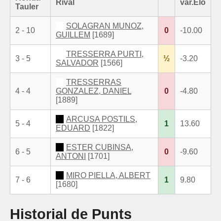
Rival
var.Elo
Tauler
SOLAGRAN MUNOZ,
2 - 10
0
-10.00
GUILLEM
[1689]
TRESSERRA PURTI,
3 - 5
½
-3.20
SALVADOR
[1566]
TRESSERRAS
4 - 4
GONZALEZ, DANIEL
0
-4.80
[1889]
ARCUSA POSTILS,
5 - 4
1
13.60
EDUARD
[1822]
ESTER CUBINSA,
6 - 5
0
-9.60
ANTONI
[1701]
MIRO PIELLA, ALBERT
7 - 6
1
9.80
[1680]
Historial de Punts