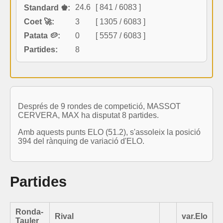
24.6
[ 841 / 6083 ]
Standard ♚:
Coet 🚀:
3
[ 1305 / 6083 ]
Patata 🥔:
0
[ 5557 / 6083 ]
Partides:
8
Després de 9 rondes de competició, MASSOT
CERVERA, MAX ha disputat 8 partides.
Amb aquests punts ELO (51.2), s'assoleix la posició
394 del rànquing de variació d'ELO.
Partides
Ronda-
Rival
var.Elo
Tauler