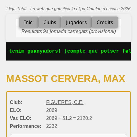
Lliga Total - La web que gamifica la Lliga Catalan d'escacs 2026
Inici
Clubs
Jugadors
Credits
Resultats 9a jornada carregats (provisional)
Ja tenim guanyadors! (compte que potser falta
MASSOT CERVERA, MAX
Club:
FIGUERES, C.E.
ELO:
2069
Var. ELO:
2069 + 51.2 = 2120.2
Performance:
2232