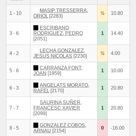
MASIP TRESSERRA,
1 - 10
½
10.80
ORIOL
[2283]
ESCRIBANO
3 - 6
RODRIGUEZ, PEDRO
1
14.40
[2051]
LECHA GONZALEZ,
4 - 2
½
4.00
JESUS NICOLAS
[2230]
CARRANZA FONT,
5 - 6
1
10.00
JOAN
[1959]
ANGELATS MORATO,
6 - 3
1
20.80
RAFEL
[2170]
SAURINA SUÑER,
7 - 7
FRANCESC XAVIER
1
20.80
[2099]
GONZALEZ COBOS,
8 - 5
0
-16.00
ARNAU
[2154]