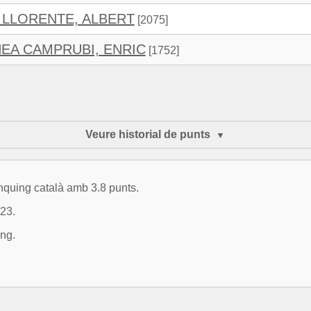
 LLORENTE, ALBERT
[2075]
A CAMPRUBI, ENRIC
[1752]
Veure historial de punts
ànquing català amb 3.8 punts.
323.
ng.