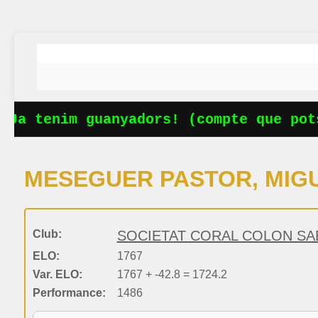
Ja tenim guanyadors! (compte que pots
MESEGUER PASTOR, MIG
Club:
SOCIETAT CORAL COLON SA
ELO:
1767
Var. ELO:
1767 + -42.8 = 1724.2
Performance:
1486