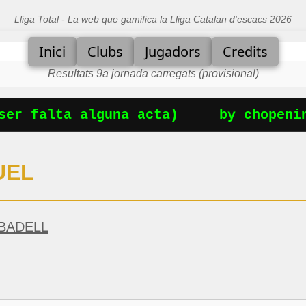
Lliga Total - La web que gamifica la Lliga Catalan d'escacs 2026
Inici
Clubs
Jugadors
Credits
Resultats 9a jornada carregats (provisional)
er falta alguna acta)
by chopenin
UEL
BADELL