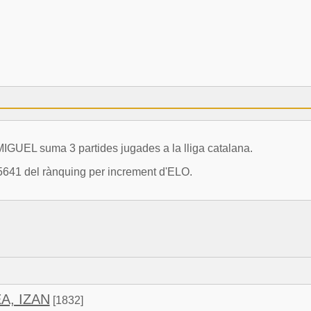
EL suma 3 partides jugades a la lliga catalana.
5641 del rànquing per increment d'ELO.
A, IZAN
[1832]