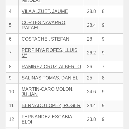
NIKOLAY
4
VILA ALZUET, JAUME
28.8
8
CORTES NAVARRO,
5
28.4
9
RAFAEL
6
COSTACHE , STEFAN
28
9
PERPINYA ROFES, LLUIS
7
26.2
9
Mª
8
RAMIREZ CRUZ, ALBERTO
26
7
9
SALINAS TOMAS, DANIEL
25
8
MARTIN-CARO MOLON,
10
24.6
9
JULIAN
11
BERNADO LOPEZ, ROGER
24.4
9
FERNÁNDEZ ESCABIA,
12
23.8
9
ELOI