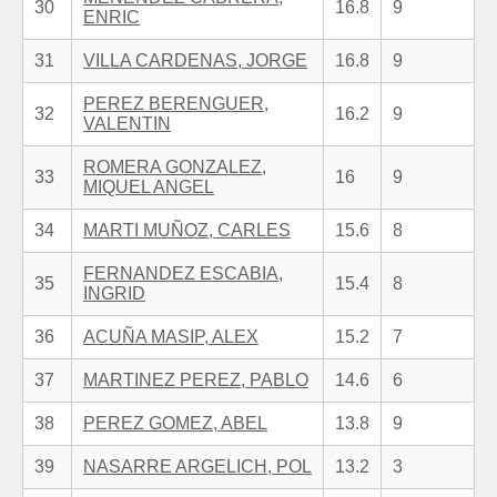
30
16.8
9
ENRIC
31
VILLA CARDENAS, JORGE
16.8
9
PEREZ BERENGUER,
32
16.2
9
VALENTIN
ROMERA GONZALEZ,
33
16
9
MIQUEL ANGEL
34
MARTI MUÑOZ, CARLES
15.6
8
FERNANDEZ ESCABIA,
35
15.4
8
INGRID
36
ACUÑA MASIP, ALEX
15.2
7
37
MARTINEZ PEREZ, PABLO
14.6
6
38
PEREZ GOMEZ, ABEL
13.8
9
39
NASARRE ARGELICH, POL
13.2
3