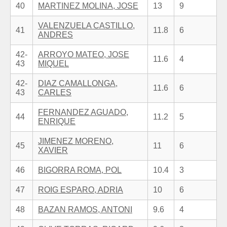
40
MARTINEZ MOLINA, JOSE
13
9
VALENZUELA CASTILLO,
41
11.8
6
ANDRES
42-
ARROYO MATEO, JOSE
11.6
4
43
MIQUEL
42-
DIAZ CAMALLONGA,
11.6
6
43
CARLES
FERNANDEZ AGUADO,
44
11.2
5
ENRIQUE
JIMENEZ MORENO,
45
11
6
XAVIER
46
BIGORRA ROMA, POL
10.4
3
47
ROIG ESPARO, ADRIA
10
6
48
BAZAN RAMOS, ANTONI
9.6
4