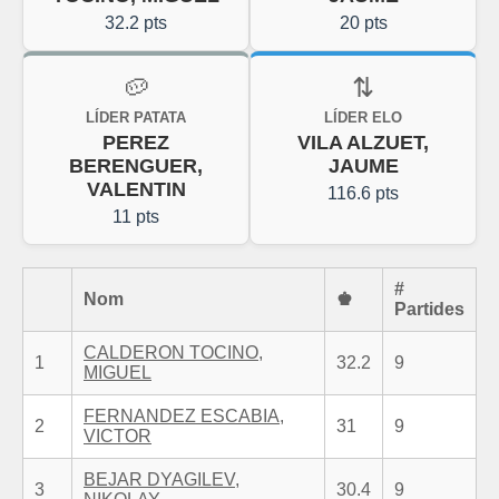
32.2 pts
20 pts
🥔
⇅
LÍDER PATATA
LÍDER ELO
PEREZ
VILA ALZUET,
BERENGUER,
JAUME
VALENTIN
116.6 pts
11 pts
#
Nom
♚
Partides
CALDERON TOCINO,
1
32.2
9
MIGUEL
FERNANDEZ ESCABIA,
2
31
9
VICTOR
BEJAR DYAGILEV,
3
30.4
9