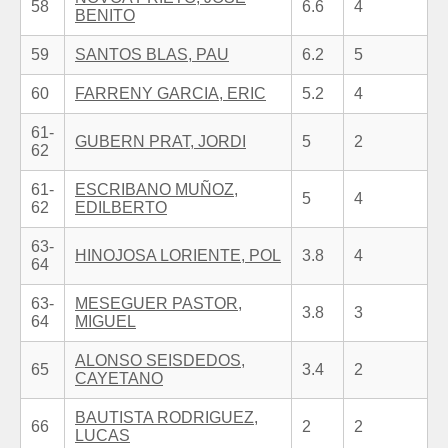
58
6.6
4
BENITO
59
SANTOS BLAS, PAU
6.2
5
60
FARRENY GARCIA, ERIC
5.2
4
61-
GUBERN PRAT, JORDI
5
2
62
61-
ESCRIBANO MUÑOZ,
5
4
62
EDILBERTO
63-
HINOJOSA LORIENTE, POL
3.8
4
64
63-
MESEGUER PASTOR,
3.8
3
64
MIGUEL
ALONSO SEISDEDOS,
65
3.4
2
CAYETANO
BAUTISTA RODRIGUEZ,
66
2
2
LUCAS