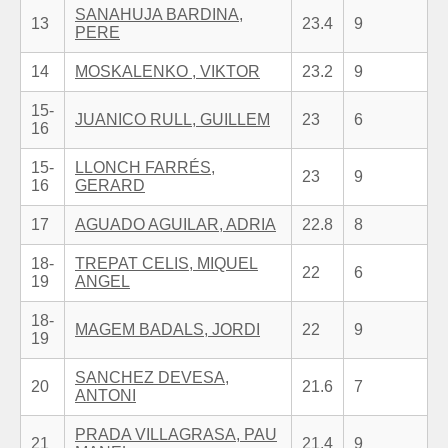
SANAHUJA BARDINA,
13
23.4
9
PERE
14
MOSKALENKO , VIKTOR
23.2
9
15-
JUANICO RULL, GUILLEM
23
6
16
15-
LLONCH FARRÉS,
23
9
16
GERARD
17
AGUADO AGUILAR, ADRIA
22.8
8
18-
TREPAT CELIS, MIQUEL
22
6
19
ANGEL
18-
MAGEM BADALS, JORDI
22
9
19
SANCHEZ DEVESA,
20
21.6
7
ANTONI
PRADA VILLAGRASA, PAU
21
21.4
9