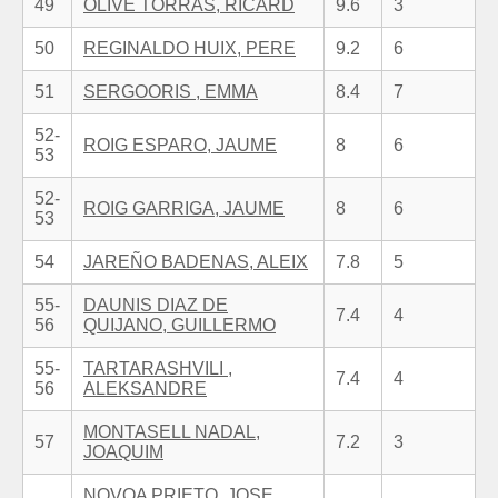
49
OLIVE TORRAS, RICARD
9.6
3
50
REGINALDO HUIX, PERE
9.2
6
51
SERGOORIS , EMMA
8.4
7
52-
ROIG ESPARO, JAUME
8
6
53
52-
ROIG GARRIGA, JAUME
8
6
53
54
JAREÑO BADENAS, ALEIX
7.8
5
55-
DAUNIS DIAZ DE
7.4
4
56
QUIJANO, GUILLERMO
55-
TARTARASHVILI ,
7.4
4
56
ALEKSANDRE
MONTASELL NADAL,
57
7.2
3
JOAQUIM
NOVOA PRIETO, JOSE