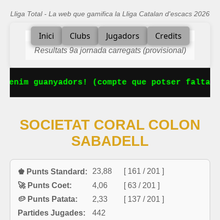
Lliga Total - La web que gamifica la Lliga Catalan d'escacs 2026
Inici
Clubs
Jugadors
Credits
Resultats 9a jornada carregats (provisional)
tenim guanyadors! (compte que potser falta al
SOCIETAT CORAL COLON
SABADELL
23,88
[ 161 / 201 ]
♚ Punts Standard:
🚀 Punts Coet:
4,06
[ 63 / 201 ]
🥔 Punts Patata:
2,33
[ 137 / 201 ]
Partides Jugades:
442