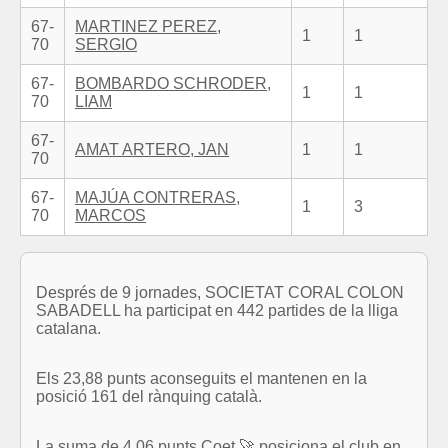
67-
MARTINEZ PEREZ,
1
1
70
SERGIO
67-
BOMBARDO SCHRODER,
1
1
70
LIAM
67-
AMAT ARTERO, JAN
1
1
70
67-
MAJÚA CONTRERAS,
1
3
70
MARCOS
Després de 9 jornades, SOCIETAT CORAL COLON
SABADELL ha participat en 442 partides de la lliga
catalana.
Els 23,88 punts aconseguits el mantenen en la
posició 161 del rànquing català.
La suma de 4,06 punts Coet 🚀 posiciona el club en