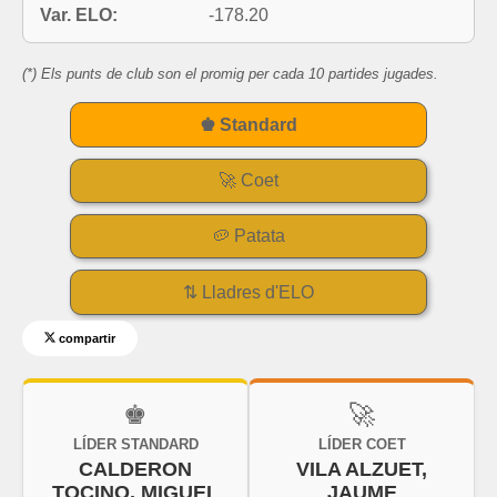
Var. ELO:
-178.20
(*) Els punts de club son el promig per cada 10 partides jugades.
♚ Standard
🚀 Coet
🥔 Patata
⇅ Lladres d'ELO
compartir
♚
🚀
LÍDER STANDARD
LÍDER COET
CALDERON
VILA ALZUET,
TOCINO, MIGUEL
JAUME