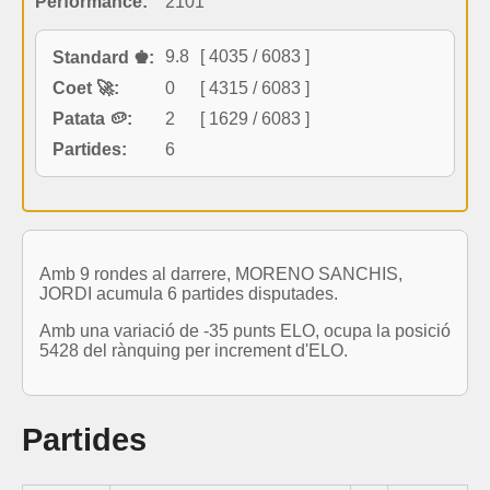
Performance:
2101
9.8
[ 4035 / 6083 ]
Standard ♚:
Coet 🚀:
0
[ 4315 / 6083 ]
Patata 🥔:
2
[ 1629 / 6083 ]
Partides:
6
Amb 9 rondes al darrere, MORENO SANCHIS,
JORDI acumula 6 partides disputades.
Amb una variació de -35 punts ELO, ocupa la posició
5428 del rànquing per increment d'ELO.
Partides