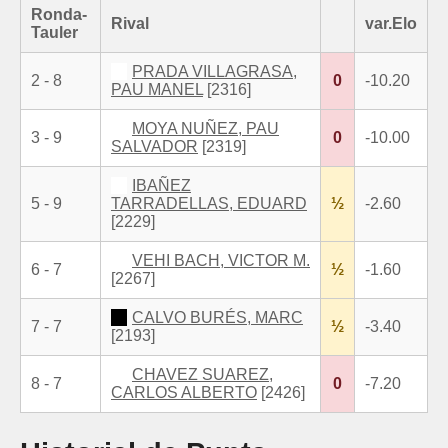
Ronda-
Rival
var.Elo
Tauler
PRADA VILLAGRASA,
2 - 8
0
-10.20
PAU MANEL
[2316]
MOYA NUÑEZ, PAU
3 - 9
0
-10.00
SALVADOR
[2319]
IBAÑEZ
5 - 9
TARRADELLAS, EDUARD
½
-2.60
[2229]
VEHI BACH, VICTOR M.
6 - 7
½
-1.60
[2267]
CALVO BURÉS, MARC
7 - 7
½
-3.40
[2193]
CHAVEZ SUAREZ,
8 - 7
0
-7.20
CARLOS ALBERTO
[2426]