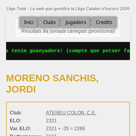
Lliga Total - La web que gamifica la Lliga Catalan d'escacs 2026
Inici
Clubs
Jugadors
Credits
Resultats 9a jornada carregats (provisional)
 Ja tenim guanyadors! (compte que potser falt
MORENO SANCHIS,
JORDI
Club:
ATENEU COLON, C.E.
ELO:
2321
Var. ELO:
2321 + -35 = 2286