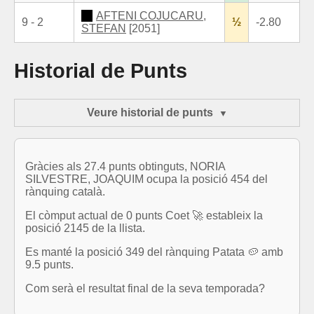
AFTENI COJUCARU,
9 - 2
½
-2.80
STEFAN
[2051]
Historial de Punts
Veure historial de punts
Gràcies als 27.4 punts obtinguts, NORIA
SILVESTRE, JOAQUIM ocupa la posició 454 del
rànquing català.
El còmput actual de 0 punts Coet 🚀 estableix la
posició 2145 de la llista.
Es manté la posició 349 del rànquing Patata 🥔 amb
9.5 punts.
Com serà el resultat final de la seva temporada?