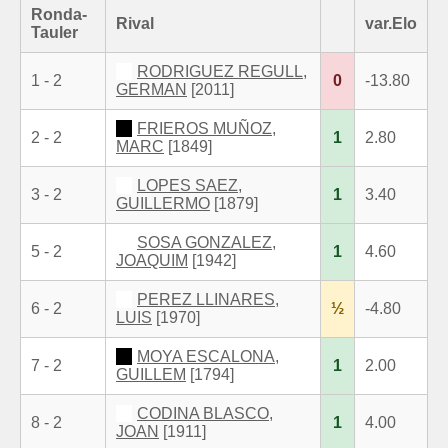
Ronda-
Rival
var.Elo
Tauler
RODRIGUEZ REGULL,
1 - 2
0
-13.80
GERMAN
[2011]
FRIEROS MUÑOZ,
2 - 2
1
2.80
MARC
[1849]
LOPES SAEZ,
3 - 2
1
3.40
GUILLERMO
[1879]
SOSA GONZALEZ,
5 - 2
1
4.60
JOAQUIM
[1942]
PEREZ LLINARES,
6 - 2
½
-4.80
LUIS
[1970]
MOYA ESCALONA,
7 - 2
1
2.00
GUILLEM
[1794]
CODINA BLASCO,
8 - 2
1
4.00
JOAN
[1911]