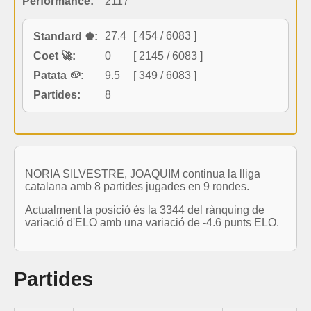
Performance:
2117
27.4
[ 454 / 6083 ]
Standard ♚:
Coet 🚀:
0
[ 2145 / 6083 ]
Patata 🥔:
9.5
[ 349 / 6083 ]
Partides:
8
NORIA SILVESTRE, JOAQUIM continua la lliga
catalana amb 8 partides jugades en 9 rondes.
Actualment la posició és la 3344 del rànquing de
variació d'ELO amb una variació de -4.6 punts ELO.
Partides