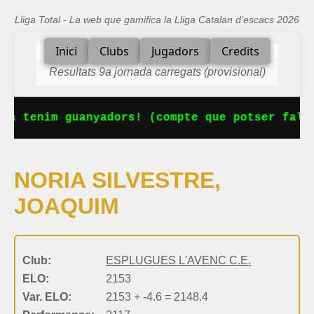
Lliga Total - La web que gamifica la Lliga Catalan d'escacs 2026
Inici
Clubs
Jugadors
Credits
Resultats 9a jornada carregats (provisional)
Ja tenim guanyadors! (compte que potser falta
NORIA SILVESTRE,
JOAQUIM
Club:
ESPLUGUES L'AVENC C.E.
ELO:
2153
Var. ELO:
2153 + -4.6 = 2148.4