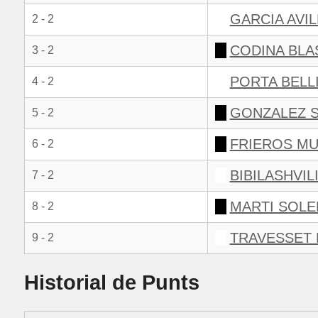
GARCIA AVI
2 - 2
CODINA BLA
3 - 2
PORTA BELL
4 - 2
GONZALEZ S
5 - 2
FRIEROS M
6 - 2
BIBILASHVILI
7 - 2
MARTI SOLE
8 - 2
TRAVESSET 
9 - 2
Historial de Punts