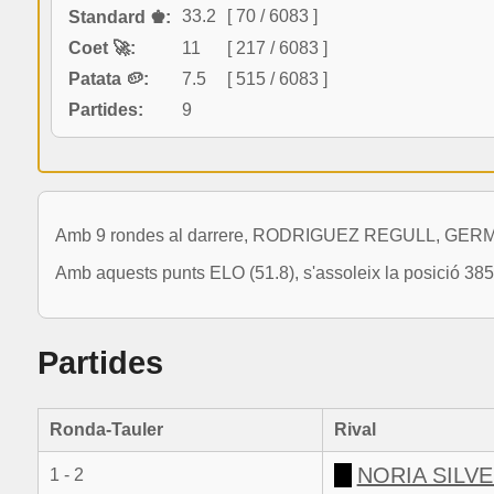
33.2
[ 70 / 6083 ]
Standard ♚:
Coet 🚀:
11
[ 217 / 6083 ]
Patata 🥔:
7.5
[ 515 / 6083 ]
Partides:
9
Amb 9 rondes al darrere, RODRIGUEZ REGULL, GERMAN
Amb aquests punts ELO (51.8), s'assoleix la posició 385
Partides
Ronda-Tauler
Rival
NORIA SILV
1 - 2