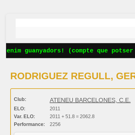
tenim guanyadors! (compte que potser f
RODRIGUEZ REGULL, GE
Club:
ATENEU BARCELONES, C.E.
ELO:
2011
Var. ELO:
2011 + 51.8 = 2062.8
Performance:
2256