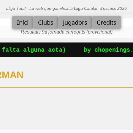
Lliga Total - La web que gamifica la Lliga Catalan d'escacs 2026
Inici
Clubs
Jugadors
Credits
Resultats 9a jornada carregats (provisional)
alta alguna acta)
by chopenings.c
RMAN