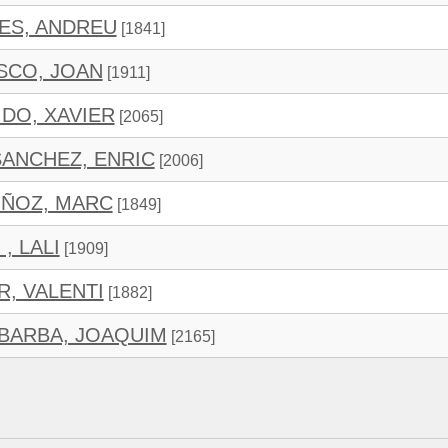
LES, ANDREU
[1841]
SCO, JOAN
[1911]
IDO, XAVIER
[2065]
ANCHEZ, ENRIC
[2006]
UÑOZ, MARC
[1849]
 , LALI
[1909]
R, VALENTI
[1882]
BARBA, JOAQUIM
[2165]