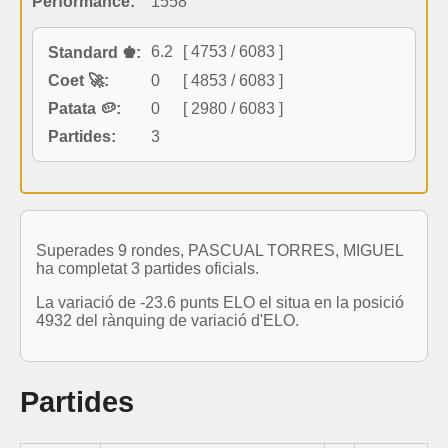
Performance:
1558
6.2
[ 4753 / 6083 ]
Standard ♚:
Coet 🚀:
0
[ 4853 / 6083 ]
Patata 🥔:
0
[ 2980 / 6083 ]
Partides:
3
Superades 9 rondes, PASCUAL TORRES, MIGUEL
ha completat 3 partides oficials.
La variació de -23.6 punts ELO el situa en la posició
4932 del rànquing de variació d'ELO.
Partides