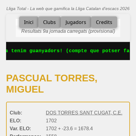
Lliga Total - La web que gamifica la Lliga Catalan d'escacs 2026
Inici
Clubs
Jugadors
Credits
Resultats 9a jornada carregats (provisional)
 Ja tenim guanyadors! (compte que potser falt
PASCUAL TORRES,
MIGUEL
Club:
DOS TORRES SANT CUGAT, C.E.
ELO:
1702
Var. ELO:
1702 + -23.6 = 1678.4