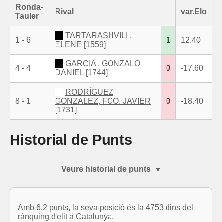
Ronda-
Rival
var.Elo
Tauler
TARTARASHVILI ,
1 - 6
1
12.40
ELENE
[1559]
GARCIA , GONZALO
4 - 4
0
-17.60
DANIEL
[1744]
RODRÍGUEZ
8 - 1
GONZALEZ, FCO. JAVIER
0
-18.40
[1731]
Historial de Punts
Veure historial de punts
Amb 6.2 punts, la seva posició és la 4753 dins del
rànquing d'elit a Catalunya.