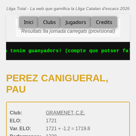
Lliga Total - La web que gamifica la Lliga Catalan d'escacs 2026
Inici
Clubs
Jugadors
Credits
Resultats 9a jornada carregats (provisional)
Ja tenim guanyadors! (compte que potser falta
PEREZ CANIGUERAL,
PAU
Club:
GRAMENET, C.E.
ELO:
1721
Var. ELO:
1721 + -1.2 = 1719.8