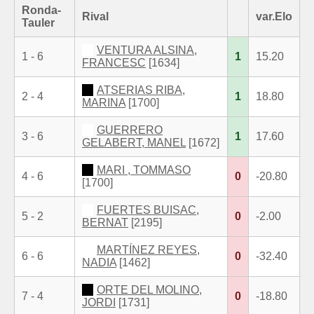
Ronda-
Rival
var.Elo
Tauler
VENTURA ALSINA,
1 - 6
1
15.20
FRANCESC
[1634]
ATSERIAS RIBA,
2 - 4
1
18.80
MARINA
[1700]
GUERRERO
3 - 6
1
17.60
GELABERT, MANEL
[1672]
MARI , TOMMASO
4 - 6
0
-20.80
[1700]
FUERTES BUISAC,
5 - 2
0
-2.00
BERNAT
[2195]
MARTÍNEZ REYES,
6 - 6
0
-32.40
NADIA
[1462]
ORTE DEL MOLINO,
7 - 4
0
-18.80
JORDI
[1731]