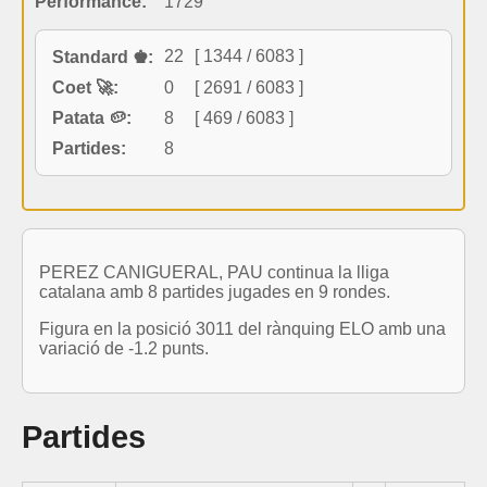
Performance:
1729
22
[ 1344 / 6083 ]
Standard ♚:
Coet 🚀:
0
[ 2691 / 6083 ]
Patata 🥔:
8
[ 469 / 6083 ]
Partides:
8
PEREZ CANIGUERAL, PAU continua la lliga
catalana amb 8 partides jugades en 9 rondes.
Figura en la posició 3011 del rànquing ELO amb una
variació de -1.2 punts.
Partides