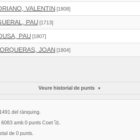
RIANO, VALENTIN
[1808]
GUERAL, PAU
[1713]
OUSA, PAU
[1807]
ORQUERAS, JOAN
[1804]
Veure historial de punts
 1491 del rànquing.
083 amb 0 punts Coet 🚀.
otal de 0 punts.