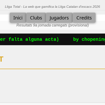
Lliga Total - La web que gamifica la Lliga Catalan d'escacs 2026
Inici
Clubs
Jugadors
Credits
Resultats 9a jornada carregats (provisional)
r falta alguna acta)
by chopening
T