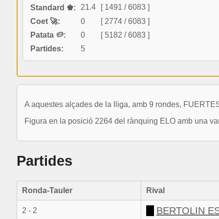
21.4
[ 1491 / 6083 ]
Standard ♚:
Coet 🚀:
0
[ 2774 / 6083 ]
Patata 🥔:
0
[ 5182 / 6083 ]
Partides:
5
A aquestes alçades de la lliga, amb 9 rondes, FUERT
Figura en la posició 2264 del rànquing ELO amb una var
Partides
Ronda-Tauler
Rival
BERTOLIN E
2 - 2