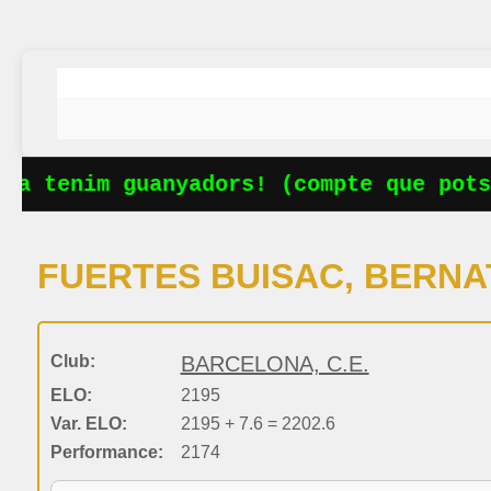
a tenim guanyadors! (compte que potse
FUERTES BUISAC, BERNA
Club:
BARCELONA, C.E.
ELO:
2195
Var. ELO:
2195 + 7.6 = 2202.6
Performance:
2174