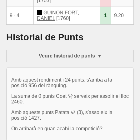
[1703]
GUIÑON FORT,
9 - 4
1
9.20
DANIEL
[1760]
Historial de Punts
Veure historial de punts
Amb aquest rendiment i 24 punts, s'arriba a la
posició 956 del rànquing.
La suma de 0 punts Coet 🚀 serveix per assolir el lloc
2460.
Amb aquests punts Patata 🥔 (3), s'assoleix la
posició 1427.
On arribarà en quan acabi la competició?