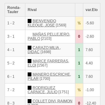
Ronda-
Rival
var.Elo
Tauler
BIENVENIDO
1 - 2
½
-5.60
KLEQUE, JOSE
[1569]
MAÑAS PELLEJERO,
3 - 1
0
-2.60
PABLO
[2103]
CARAZO MILIA ,
4 - 1
1
7.60
DIDAC
[1698]
MARCE FARRERAS,
5 - 2
1
4.40
ELOI
[1567]
MANERO ESCRICHE,
6 - 1
1
7.60
PILAR
[1700]
RODRIGUEZ
7 - 2
½
-1.00
CARNICE, JULIO
[1751]
COLLET DIVI, RAIMON
8 - 3
0
-12.40