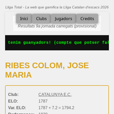
Lliga Total - La web que gamifica la Lliga Catalan d'escacs 2026
Inici
Clubs
Jugadors
Credits
Resultats 9a jornada carregats (provisional)
Ja tenim guanyadors! (compte que potser falta
RIBES COLOM, JOSE
MARIA
Club:
CATALUNYA E.C.
ELO:
1787
Var. ELO:
1787 + 7.2 = 1794.2