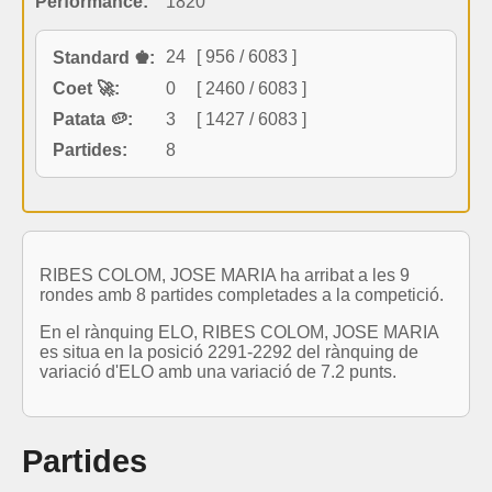
Performance:
1820
24
[ 956 / 6083 ]
Standard ♚:
Coet 🚀:
0
[ 2460 / 6083 ]
Patata 🥔:
3
[ 1427 / 6083 ]
Partides:
8
RIBES COLOM, JOSE MARIA ha arribat a les 9
rondes amb 8 partides completades a la competició.
En el rànquing ELO, RIBES COLOM, JOSE MARIA
es situa en la posició 2291-2292 del rànquing de
variació d'ELO amb una variació de 7.2 punts.
Partides