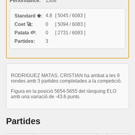
Performance:
1308
4.8
[ 5045 / 6083 ]
Standard ♚:
Coet 🚀:
0
[ 5094 / 6083 ]
Patata 🥔:
0
[ 2731 / 6083 ]
Partides:
3
RODRIGUEZ MATAS, CRISTIAN ha arribat a les 9
rondes amb 3 partides completades a la competició.
Figura en la posició 5654-5655 del rànquing ELO
amb una variació de -43.6 punts.
Partides