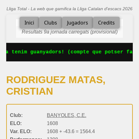
Lliga Total - La web que gamifica la Lliga Catalan d'escacs 2026
Inici
Clubs
Jugadors
Credits
Resultats 9a jornada carregats (provisional)
 Ja tenim guanyadors! (compte que potser falt
RODRIGUEZ MATAS,
CRISTIAN
Club:
BANYOLES, C.E.
ELO:
1608
Var. ELO:
1608 + -43.6 = 1564.4