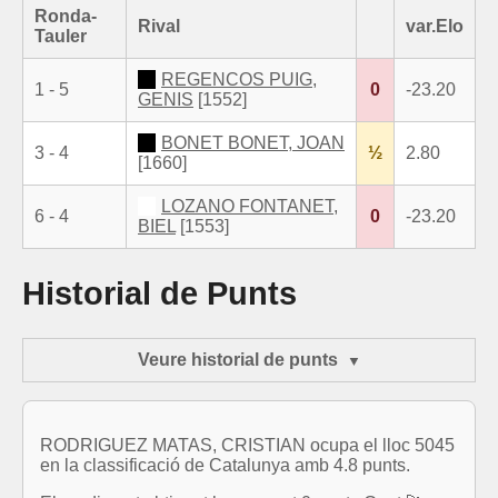
Ronda-
Rival
var.Elo
Tauler
REGENCOS PUIG,
1 - 5
0
-23.20
GENIS
[1552]
BONET BONET, JOAN
3 - 4
½
2.80
[1660]
LOZANO FONTANET,
6 - 4
0
-23.20
BIEL
[1553]
Historial de Punts
Veure historial de punts
RODRIGUEZ MATAS, CRISTIAN ocupa el lloc 5045
en la classificació de Catalunya amb 4.8 punts.