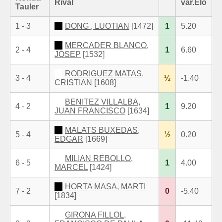
Rival
var.Elo
Tauler
1 - 3
DONG , LUOTIAN
[1472]
1
5.20
MERCADER BLANCO,
2 - 4
1
6.60
JOSEP
[1532]
RODRIGUEZ MATAS,
3 - 4
½
-1.40
CRISTIAN
[1608]
BENITEZ VILLALBA,
4 - 2
1
9.20
JUAN FRANCISCO
[1634]
MALATS BUXEDAS,
5 - 4
½
0.20
EDGAR
[1669]
MILIAN REBOLLO,
6 - 5
1
4.00
MARCEL
[1424]
HORTA MASA, MARTI
7 - 2
0
-5.40
[1834]
GIRONA FILLOL,