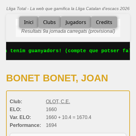
Lliga Total - La web que gamifica la Lliga Catalan d'escacs 2026
Inici
Clubs
Jugadors
Credits
Resultats 9a jornada carregats (provisional)
Ja tenim guanyadors! (compte que potser falta
BONET BONET, JOAN
Club:
OLOT, C.E.
ELO:
1660
Var. ELO:
1660 + 10.4 = 1670.4
Performance:
1694