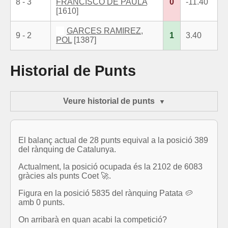
8 - 3
FRANCISCO DE PAULA
0
-11.40
[1610]
GARCES RAMIREZ,
9 - 2
1
3.40
POL
[1387]
Historial de Punts
Veure historial de punts
El balanç actual de 28 punts equival a la posició 389
del rànquing de Catalunya.
Actualment, la posició ocupada és la 2102 de 6083
gràcies als punts Coet 🚀.
Figura en la posició 5835 del rànquing Patata 🥔
amb 0 punts.
On arribarà en quan acabi la competició?