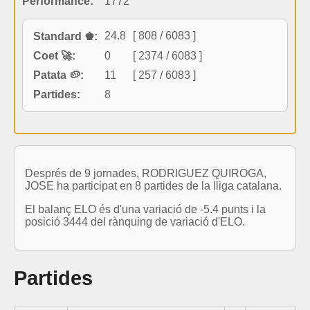
Performance:
1772
24.8
[ 808 / 6083 ]
Standard ♚:
Coet 🚀:
0
[ 2374 / 6083 ]
Patata 🥔:
11
[ 257 / 6083 ]
Partides:
8
Després de 9 jornades, RODRIGUEZ QUIROGA,
JOSE ha participat en 8 partides de la lliga catalana.
El balanç ELO és d'una variació de -5.4 punts i la
posició 3444 del rànquing de variació d'ELO.
Partides