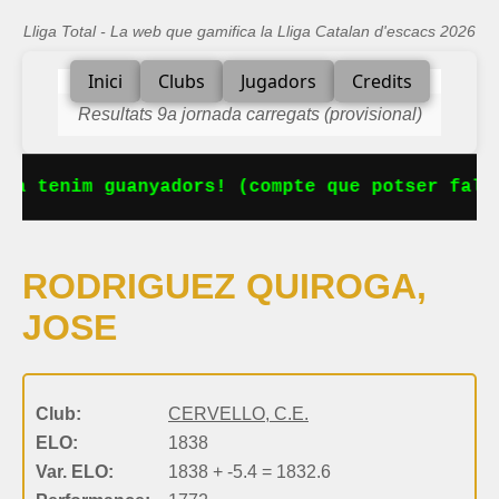
Lliga Total - La web que gamifica la Lliga Catalan d'escacs 2026
Inici
Clubs
Jugadors
Credits
Resultats 9a jornada carregats (provisional)
Ja tenim guanyadors! (compte que potser falta
RODRIGUEZ QUIROGA,
JOSE
Club:
CERVELLO, C.E.
ELO:
1838
Var. ELO:
1838 + -5.4 = 1832.6