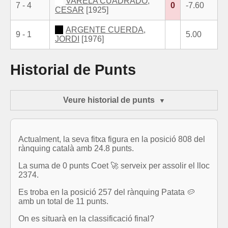
VARELA CUADRADO,
7 - 4
0
-7.60
CESAR
[1925]
ARGENTE CUERDA,
9 - 1
5.00
JORDI
[1976]
Historial de Punts
Veure historial de punts
Actualment, la seva fitxa figura en la posició 808 del
rànquing català amb 24.8 punts.
La suma de 0 punts Coet 🚀 serveix per assolir el lloc
2374.
Es troba en la posició 257 del rànquing Patata 🥔
amb un total de 11 punts.
On es situarà en la classificació final?