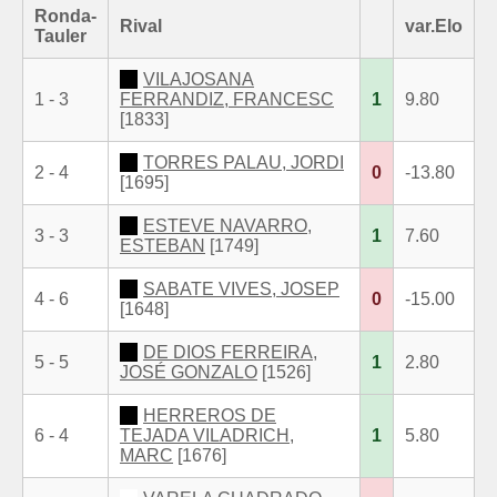
Ronda-
Rival
var.Elo
Tauler
VILAJOSANA
1 - 3
FERRANDIZ, FRANCESC
1
9.80
[1833]
TORRES PALAU, JORDI
2 - 4
0
-13.80
[1695]
ESTEVE NAVARRO,
3 - 3
1
7.60
ESTEBAN
[1749]
SABATE VIVES, JOSEP
4 - 6
0
-15.00
[1648]
DE DIOS FERREIRA,
5 - 5
1
2.80
JOSÉ GONZALO
[1526]
HERREROS DE
6 - 4
TEJADA VILADRICH,
1
5.80
MARC
[1676]