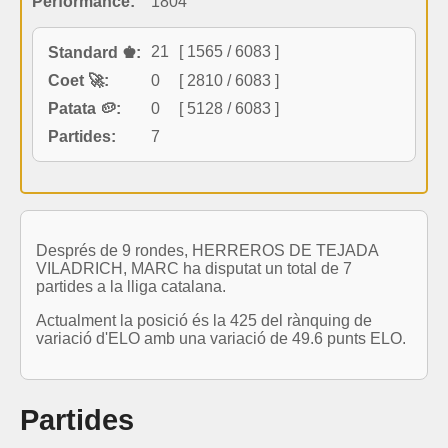
Performance:
1804
21
[ 1565 / 6083 ]
Standard ♚:
Coet 🚀:
0
[ 2810 / 6083 ]
Patata 🥔:
0
[ 5128 / 6083 ]
Partides:
7
Després de 9 rondes, HERREROS DE TEJADA
VILADRICH, MARC ha disputat un total de 7
partides a la lliga catalana.
Actualment la posició és la 425 del rànquing de
variació d'ELO amb una variació de 49.6 punts ELO.
Partides