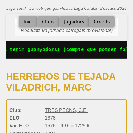
Lliga Total - La web que gamifica la Lliga Catalan d'escacs 2026
Inici
Clubs
Jugadors
Credits
Resultats 9a jornada carregats (provisional)
Ja tenim guanyadors! (compte que potser falta
HERREROS DE TEJADA
VILADRICH, MARC
Club:
TRES PEONS, C.E.
ELO:
1676
Var. ELO:
1676 + 49.6 = 1725.6