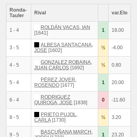
Ronda-
Rival
var.Elo
Tauler
ROLDÁN VACAS, IAN
1 - 4
1
18.00
[1641]
ALBESA SANTACANA,
3 - 5
½
-4.00
JOSE
[1602]
GONZALEZ ROBAINA,
4 - 5
½
0.80
JUAN CARLOS
[1692]
PÉREZ JOVER,
5 - 4
1
20.00
ROSENDO
[1677]
RODRIGUEZ
6 - 4
0
-11.60
QUIROGA, JOSE
[1838]
PRIETO PUJOL,
8 - 5
½
3.20
CARLA
[1730]
BASCUÑANA MARCH,
9 - 5
1
23.20