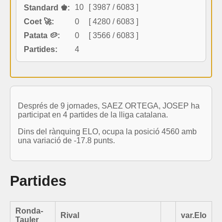
10
[ 3987 / 6083 ]
Standard ♚:
Coet 🚀:
0
[ 4280 / 6083 ]
Patata 🥔:
0
[ 3566 / 6083 ]
Partides:
4
Després de 9 jornades, SAEZ ORTEGA, JOSEP ha
participat en 4 partides de la lliga catalana.
Dins del rànquing ELO, ocupa la posició 4560 amb
una variació de -17.8 punts.
Partides
Ronda-
Rival
var.Elo
Tauler