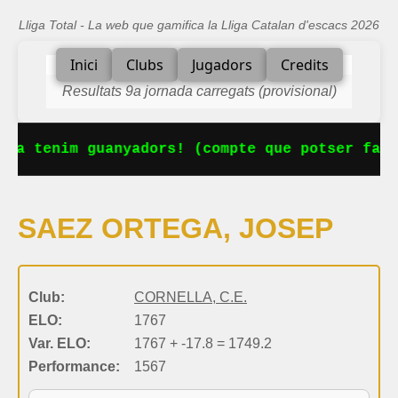
Lliga Total - La web que gamifica la Lliga Catalan d'escacs 2026
Inici
Clubs
Jugadors
Credits
Resultats 9a jornada carregats (provisional)
 Ja tenim guanyadors! (compte que potser falt
SAEZ ORTEGA, JOSEP
Club:
CORNELLA, C.E.
ELO:
1767
Var. ELO:
1767 + -17.8 = 1749.2
Performance:
1567