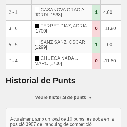
CASANOVA GRACIA,
2 - 1
1
4.80
JORDI
[1568]
FERRET DIAZ, ADRIA
3 - 6
0
-11.80
[1700]
SANZ SANZ, OSCAR
5 - 5
1
1.00
[1299]
CHUECA NADAL,
7 - 4
0
-11.80
MARC
[1700]
Historial de Punts
Veure historial de punts
Actualment, amb un total de 10 punts, es troba en la
posició 3987 del rànquing de competició.