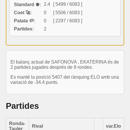
2.4
[ 5499 / 6083 ]
Standard ♚:
Coet 🚀:
0
[ 5506 / 6083 ]
Patata 🥔:
0
[ 2297 / 6083 ]
Partides:
2
El balanç actual de SAFONOVA , EKATERINA és de
2 partides jugades després de 9 rondes.
Es manté la posició 5407 del rànquing ELO amb una
variació de -34.4 punts.
Partides
Ronda-
Rival
var.Elo
Tauler