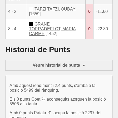
TAFZI TAFZI, OUBAY
4 - 2
0
-11.60
[1659]
GRANE
8 - 4
TORRADEFLOT, MARIA
0
-22.80
CARME
[1452]
Historial de Punts
Veure historial de punts
Amb aquest rendiment i 2.4 punts, s'arriba a la
posició 5499 del rànquing.
Els 0 punts Coet 🚀 aconseguits atorguen la posició
5506 a la taula.
Amb 0 punts Patata 🥔, ocupa la posició 2297 del
rànquing.