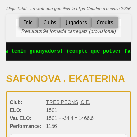
Lliga Total - La web que gamifica la Lliga Catalan d'escacs 2026
Inici
Clubs
Jugadors
Credits
Resultats 9a jornada carregats (provisional)
 Ja tenim guanyadors! (compte que potser falt
SAFONOVA , EKATERINA
Club:
TRES PEONS, C.E.
ELO:
1501
Var. ELO:
1501 + -34.4 = 1466.6
Performance:
1156