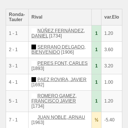
Ronda-
Rival
var.Elo
Tauler
NÚÑEZ FERNÁNDEZ,
1 - 1
1
1.20
DANIEL
[1734]
SERRANO DELGADO,
2 - 1
1
3.60
BIENVENIDO
[1906]
PERES FONT, CARLES
3 - 1
1
3.20
[1893]
PAEZ ROVIRA, JAVIER
4 - 1
1
1.00
[1692]
ROMERO GAMEZ,
5 - 1
FRANCISCO JAVIER
1
1.20
[1734]
JUAN NOBLE, ARNAU
7 - 1
½
-5.40
[1963]