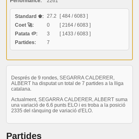
Performance:
2261
27.2
[ 484 / 6083 ]
Standard ♚:
Coet 🚀:
0
[ 2164 / 6083 ]
Patata 🥔:
3
[ 1433 / 6083 ]
Partides:
7
Després de 9 rondes, SEGARRA CALDERER,
ALBERT ha disputat un total de 7 partides a la lliga
catalana.
Actualment, SEGARRA CALDERER, ALBERT suma
una variació de 6.6 punts ELO i es troba a la posició
2335 del rànquing de variació d'ELO.
Partides