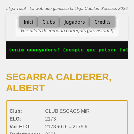
Lliga Total - La web que gamifica la Lliga Catalan d'escacs 2026
Inici
Clubs
Jugadors
Credits
Resultats 9a jornada carregats (provisional)
Ja tenim guanyadors! (compte que potser falta
SEGARRA CALDERER,
ALBERT
Club:
CLUB ESCACS MiR
ELO:
2173
Var. ELO:
2173 + 6.6 = 2179.6