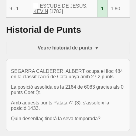
ESCUDE DE JESUS,
9 - 1
1
1.80
KEVIN
[1783]
Historial de Punts
Veure historial de punts
SEGARRA CALDERER, ALBERT ocupa el lloc 484
en la classificació de Catalunya amb 27.2 punts.
La posició assolida és la 2164 de 6083 gràcies als 0
punts Coet 🚀.
Amb aquests punts Patata 🥔 (3), s'assoleix la
posició 1433.
Quin desenllaç tindrà la seva temporada?