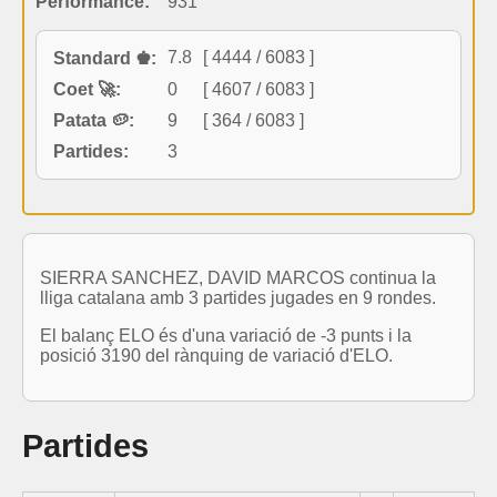
Performance:
931
7.8
[ 4444 / 6083 ]
Standard ♚:
Coet 🚀:
0
[ 4607 / 6083 ]
Patata 🥔:
9
[ 364 / 6083 ]
Partides:
3
SIERRA SANCHEZ, DAVID MARCOS continua la
lliga catalana amb 3 partides jugades en 9 rondes.
El balanç ELO és d'una variació de -3 punts i la
posició 3190 del rànquing de variació d'ELO.
Partides