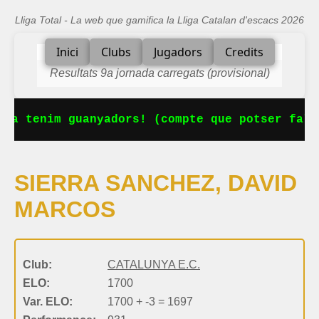
Lliga Total - La web que gamifica la Lliga Catalan d'escacs 2026
Inici
Clubs
Jugadors
Credits
Resultats 9a jornada carregats (provisional)
 Ja tenim guanyadors! (compte que potser falt
SIERRA SANCHEZ, DAVID
MARCOS
Club:
CATALUNYA E.C.
ELO:
1700
Var. ELO:
1700 + -3 = 1697