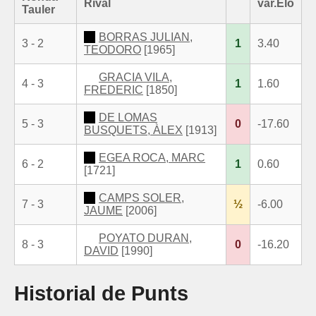
Rival
var.Elo
Tauler
BORRAS JULIAN,
3 - 2
1
3.40
TEODORO
[1965]
GRACIA VILA,
4 - 3
1
1.60
FREDERIC
[1850]
DE LOMAS
5 - 3
0
-17.60
BUSQUETS, ÀLEX
[1913]
EGEA ROCA, MARC
6 - 2
1
0.60
[1721]
CAMPS SOLER,
7 - 3
½
-6.00
JAUME
[2006]
POYATO DURAN,
8 - 3
0
-16.20
DAVID
[1990]
Historial de Punts