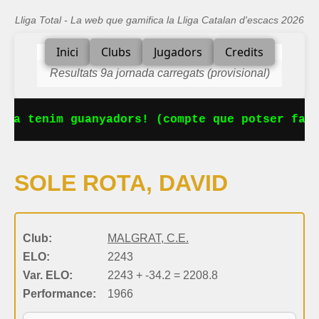
Lliga Total - La web que gamifica la Lliga Catalan d'escacs 2026
Inici
Clubs
Jugadors
Credits
Resultats 9a jornada carregats (provisional)
 Ja tenim guanyadors! (compte que potser falt
SOLE ROTA, DAVID
Club:
MALGRAT, C.E.
ELO:
2243
Var. ELO:
2243 + -34.2 = 2208.8
Performance:
1966