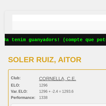
Ja tenim guanyadors! (compte que pots
SOLER RUIZ, AITOR
Club:
CORNELLA, C.E.
ELO:
1296
Var. ELO:
1296 + -2.4 = 1293.6
Performance:
1338