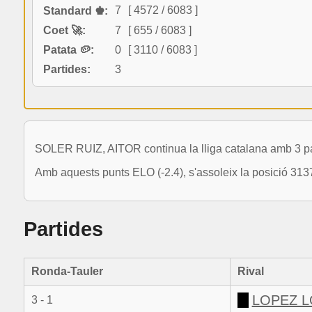
7
[ 4572 / 6083 ]
Standard ♚:
Coet 🚀:
7
[ 655 / 6083 ]
Patata 🥔:
0
[ 3110 / 6083 ]
Partides:
3
SOLER RUIZ, AITOR continua la lliga catalana amb 3 pa
Amb aquests punts ELO (-2.4), s'assoleix la posició 313
Partides
Ronda-Tauler
Rival
LOPEZ L
3 - 1