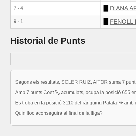
DIANA A
7 - 4
FENOLL 
9 - 1
Historial de Punts
Segons els resultats, SOLER RUIZ, AITOR suma 7 punts i
Amb 7 punts Coet 🚀 acumulats, ocupa la posició 655 ent
Es troba en la posició 3110 del rànquing Patata 🥔 amb u
Quin lloc aconseguirà al final de la lliga?