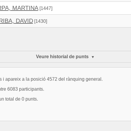
RPA, MARTINA
[1447]
RIBA, DAVID
[1430]
Veure historial de punts
 apareix a la posició 4572 del rànquing general.
re 6083 participants.
n total de 0 punts.