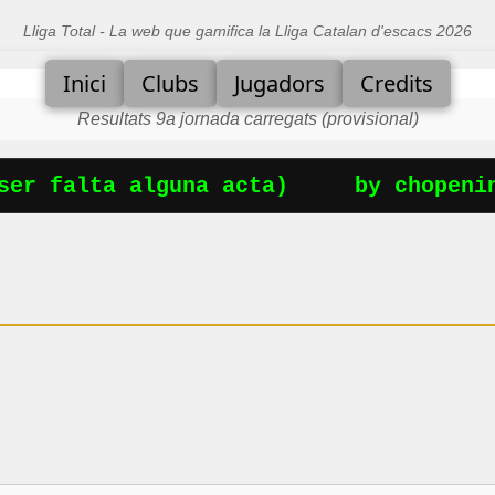
Lliga Total - La web que gamifica la Lliga Catalan d'escacs 2026
Inici
Clubs
Jugadors
Credits
Resultats 9a jornada carregats (provisional)
er falta alguna acta)
by chopenin