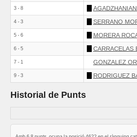
AGADZHANIAN 
3 - 8
SERRANO MOR
4 - 3
MORERA ROCA
5 - 6
CARRACELAS 
6 - 5
GONZALEZ OR
7 - 1
RODRIGUEZ B
9 - 3
Historial de Punts
Amb 6.8 punts, ocupa la posició 4622 en el rànquing cat