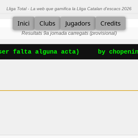
Lliga Total - La web que gamifica la Lliga Catalan d'escacs 2026
Inici
Clubs
Jugadors
Credits
Resultats 9a jornada carregats (provisional)
er falta alguna acta)
by chopening