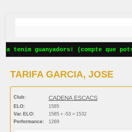
Ja tenim guanyadors! (compte que pots
TARIFA GARCIA, JOSE
Club:
CADENA ESCACS
ELO:
1585
Var. ELO:
1585 + -53 = 1532
Performance:
1269