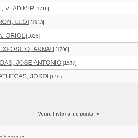
, VLADIMIR
[1710]
ON, ELOI
[1913]
, ORIOL
[1628]
EXPOSITO, ARNAU
[1700]
DAS, JOSE ANTONIO
[1537]
ATUECAS, JORDI
[1785]
Veure historial de punts
alà absolut.