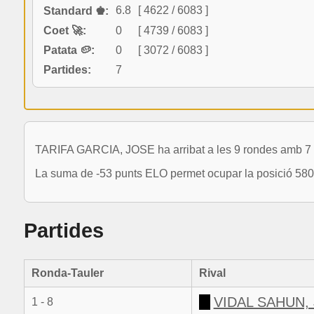
6.8
[ 4622 / 6083 ]
Standard ♚:
Coet 🚀:
0
[ 4739 / 6083 ]
Patata 🥔:
0
[ 3072 / 6083 ]
Partides:
7
TARIFA GARCIA, JOSE ha arribat a les 9 rondes amb 7 p
La suma de -53 punts ELO permet ocupar la posició 5806
Partides
Ronda-Tauler
Rival
VIDAL SAHUN,
1 - 8