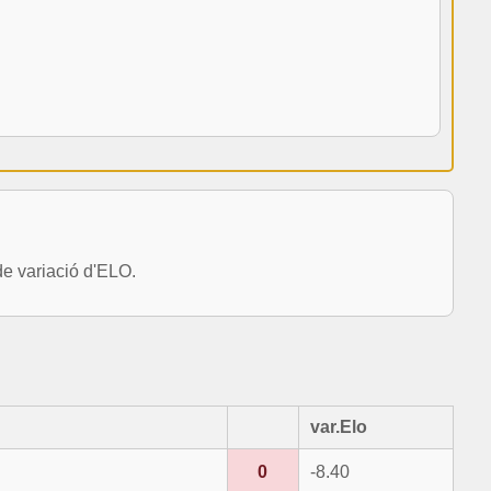
e variació d'ELO.
var.Elo
0
-8.40