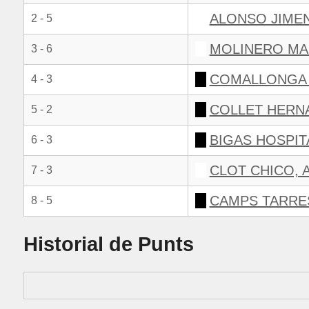
ALONSO JIMEN
2 - 5
MOLINERO MA
3 - 6
COMALLONGA 
4 - 3
COLLET HERN
5 - 2
BIGAS HOSPIT
6 - 3
CLOT CHICO, 
7 - 3
CAMPS TARRE
8 - 5
Historial de Punts