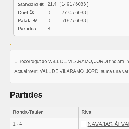
21.4
[ 1491 / 6083 ]
Standard ♚:
Coet 🚀:
0
[ 2774 / 6083 ]
Patata 🥔:
0
[ 5182 / 6083 ]
Partides:
8
El recorregut de VALL DE VILARAMO, JORDI fins ara inc
Actualment, VALL DE VILARAMO, JORDI suma una variació
Partides
Ronda-Tauler
Rival
NAVAJAS ÁLVA
1 - 4