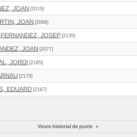
EZ, JOAN
[2015]
RTIN, JOAN
[2068]
FERNANDEZ, JOSEP
[2135]
ANDEZ, JOAN
[2077]
AL, JORDI
[2185]
ARNAU
[2179]
S, EDUARD
[2167]
Veure historial de punts