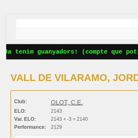
Ja tenim guanyadors! (compte que pots
VALL DE VILARAMO, JORD
Club:
OLOT, C.E.
ELO:
2143
Var. ELO:
2143 + -3 = 2140
Performance:
2129