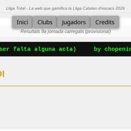
Lliga Total - La web que gamifica la Lliga Catalan d'escacs 2026
Inici
Clubs
Jugadors
Credits
Resultats 9a jornada carregats (provisional)
er falta alguna acta)
by chopening
I