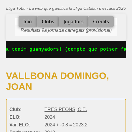
Lliga Total - La web que gamifica la Lliga Catalan d'escacs 2026
Inici
Clubs
Jugadors
Credits
Resultats 9a jornada carregats (provisional)
 Ja tenim guanyadors! (compte que potser falt
VALLBONA DOMINGO,
JOAN
Club:
TRES PEONS, C.E.
ELO:
2024
Var. ELO:
2024 + -0.8 = 2023.2