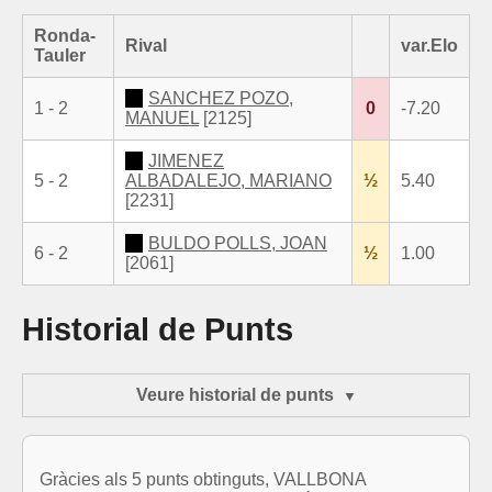
Ronda-
Rival
var.Elo
Tauler
SANCHEZ POZO,
1 - 2
0
-7.20
MANUEL
[2125]
JIMENEZ
5 - 2
ALBADALEJO, MARIANO
½
5.40
[2231]
BULDO POLLS, JOAN
6 - 2
½
1.00
[2061]
Historial de Punts
Veure historial de punts
Gràcies als 5 punts obtinguts, VALLBONA