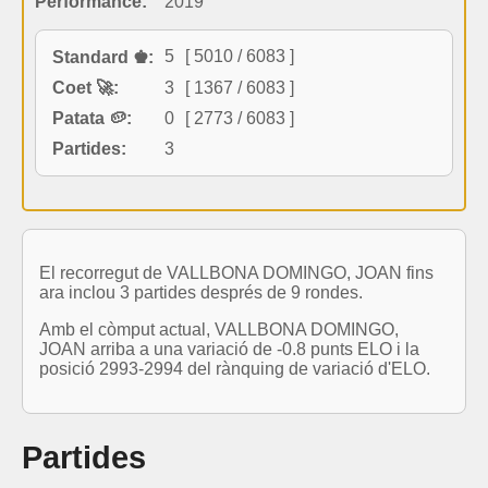
Performance:
2019
5
[ 5010 / 6083 ]
Standard ♚:
Coet 🚀:
3
[ 1367 / 6083 ]
Patata 🥔:
0
[ 2773 / 6083 ]
Partides:
3
El recorregut de VALLBONA DOMINGO, JOAN fins
ara inclou 3 partides després de 9 rondes.
Amb el còmput actual, VALLBONA DOMINGO,
JOAN arriba a una variació de -0.8 punts ELO i la
posició 2993-2994 del rànquing de variació d'ELO.
Partides