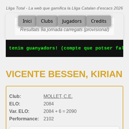
Lliga Total - La web que gamifica la Lliga Catalan d'escacs 2026
Inici
Clubs
Jugadors
Credits
Resultats 9a jornada carregats (provisional)
Ja tenim guanyadors! (compte que potser falta
VICENTE BESSEN, KIRIAN
Club:
MOLLET, C.E.
ELO:
2084
Var. ELO:
2084 + 6 = 2090
Performance:
2102