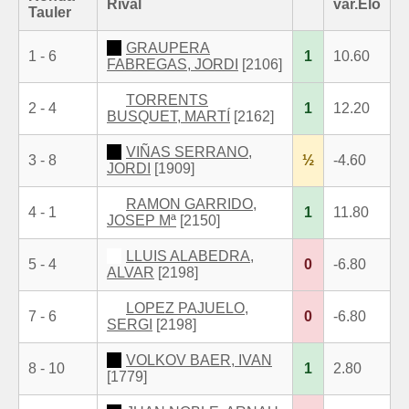
Rival
var.Elo
Tauler
GRAUPERA
1 - 6
1
10.60
FABREGAS, JORDI
[2106]
TORRENTS
2 - 4
1
12.20
BUSQUET, MARTÍ
[2162]
VIÑAS SERRANO,
3 - 8
½
-4.60
JORDI
[1909]
RAMON GARRIDO,
4 - 1
1
11.80
JOSEP Mª
[2150]
LLUIS ALABEDRA,
5 - 4
0
-6.80
ALVAR
[2198]
LOPEZ PAJUELO,
7 - 6
0
-6.80
SERGI
[2198]
VOLKOV BAER, IVAN
8 - 10
1
2.80
[1779]