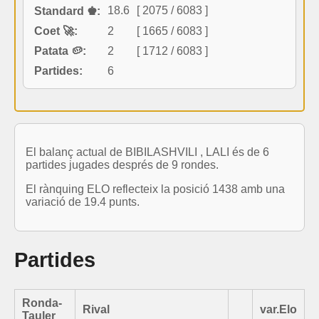
18.6
[ 2075 / 6083 ]
Standard ♚:
Coet 🚀:
2
[ 1665 / 6083 ]
Patata 🥔:
2
[ 1712 / 6083 ]
Partides:
6
El balanç actual de BIBILASHVILI , LALI és de 6
partides jugades després de 9 rondes.
El rànquing ELO reflecteix la posició 1438 amb una
variació de 19.4 punts.
Partides
Ronda-
Rival
var.Elo
Tauler