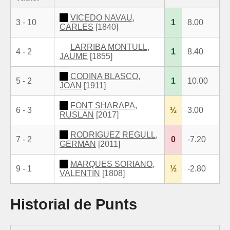
VICEDO NAVAU,
3 - 10
1
8.00
CARLES
[1840]
LARRIBA MONTULL,
4 - 2
1
8.40
JAUME
[1855]
CODINA BLASCO,
5 - 2
1
10.00
JOAN
[1911]
FONT SHARAPA,
6 - 3
½
3.00
RUSLAN
[2017]
RODRIGUEZ REGULL,
7 - 2
0
-7.20
GERMAN
[2011]
MARQUES SORIANO,
9 - 1
½
-2.80
VALENTIN
[1808]
Historial de Punts