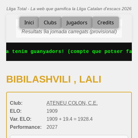
Lliga Total - La web que gamifica la Lliga Catalan d'escacs 2026
Inici
Clubs
Jugadors
Credits
Resultats 9a jornada carregats (provisional)
 Ja tenim guanyadors! (compte que potser falt
BIBILASHVILI , LALI
Club:
ATENEU COLON, C.E.
ELO:
1909
Var. ELO:
1909 + 19.4 = 1928.4
Performance:
2027