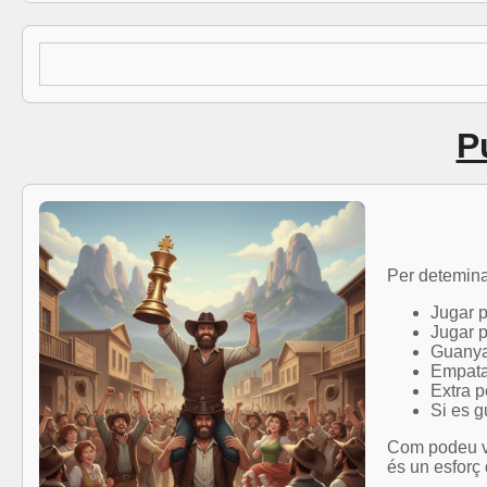
P
Per deteminar
Jugar p
Jugar p
Guanyar
Empatar
Extra p
Si es g
Com podeu veu
és un esforç