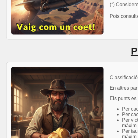
(*) Consider
Pots consulta
P
Classificació
En altres par
Els punts es
Per cad
Per cad
Per vic
màxim 
Per tau
màxim 