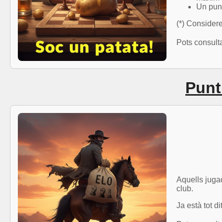
Un punt
(*) Consider
Pots consulta
Punt
Aquells juga
club.
Ja està tot d