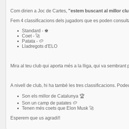
Com dirien a Joc de Cartes,
"estem buscant al millor clu
Fem 4 classificacions dels jugadors que es poden consulta
Standard - ♚
Coet - 🚀
Patata - 🥔
Lladregots d'ELO
Mira al teu club qui aporta més a la lliga, qui va sembrant 
A nivell de club, hi ha també les tres classificacions. Pode
Son els millor de Catalunya 🏆
Son un camp de patates 🥔
Tenen més coets que Elon Musk 🚀
Esperem que us agradi!!