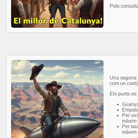
Pots consulta
Una segona c
com un coet)
Els punts es
Guanyar
Empatar
Per vic
màxim 
Per tau
màxim 