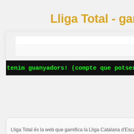
Lliga Total - g
nim guanyadors! (compte que potser fal
Lliga Total és la web que gamifica la Lliga Catalana d'Esc