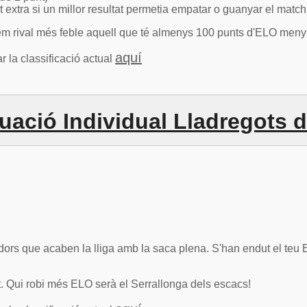
 extra si un millor resultat permetia empatar o guanyar el match
em rival més feble aquell que té almenys 100 punts d'ELO meny
aquí
r la classificació actual
uació Individual Lladregots 
dors que acaben la lliga amb la saca plena. S'han endut el teu 
it. Qui robi més ELO serà el Serrallonga dels escacs!