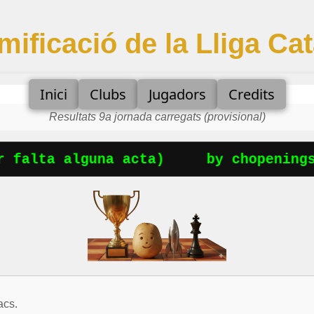
amificació de la Lliga C
Inici
Clubs
Jugadors
Credits
Resultats 9a jornada carregats (provisional)
ta alguna acta)
by chopenings.com
acs.