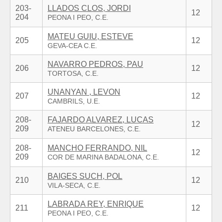
203-
LLADOS CLOS, JORDI
12
204
MATEU GUIU, ESTEVE
205
12
NAVARRO PEDROS, PAU
206
12
UNANYAN , LEVON
207
12
208-
FAJARDO ALVAREZ, LUCAS
12
209
208-
MANCHO FERRANDO, NIL
12
209
BAIGES SUCH, POL
210
12
LABRADA REY, ENRIQUE
211
12