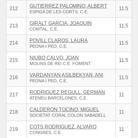
GUTIERREZ PALOMINO, ALBERT
212
11.5
GIRALT GARCIA, JOAQUIN
213
11.5
POVILL CLAROS, LAURA
214
11.5
NIUBO CALVO, JOAN
215
11.5
VARDANYAN ASILBEKYAN, ANI
216
11.5
RODRIGUEZ REGULL, GERMAN
217
11
CALDERON TOCINO, MIGUEL
218
11
COTS RODRIGUEZ, ALVARO
219
11