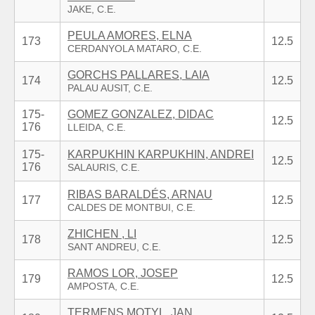
PEULA AMORES, ELNA
173
12.5
GORCHS PALLARES, LAIA
174
12.5
175-
GOMEZ GONZALEZ, DIDAC
12.5
176
175-
KARPUKHIN KARPUKHIN, ANDREI
12.5
176
RIBAS BARALDÉS, ARNAU
177
12.5
ZHICHEN , LI
178
12.5
RAMOS LOR, JOSEP
179
12.5
TERMENS MOTYL, JAN