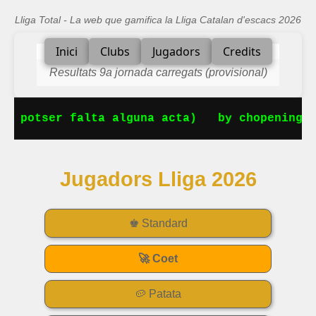
Lliga Total - La web que gamifica la Lliga Catalan d'escacs 2026
Inici
Clubs
Jugadors
Credits
Resultats 9a jornada carregats (provisional)
ser falta alguna acta)
by chopenings.com la
Jugadors Lliga 2026
♚ Standard
🚀 Coet
🥔 Patata