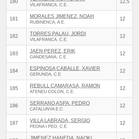
180
12.5
MORALES JIMENEZ, NOAH
181
12
TORRES PALAU, JORDI
182
12
JAEN PEREZ, ERIK
183
12
ESPINOSA CABALLE, XAVIER
184
12
REBULL CAMARASA, RAMON
185
12
SERRANO ASPA, PEDRO
186
12
VILLA LABRADA, SERGIO
187
12
JIMENEZ HANEDA, NAOKI