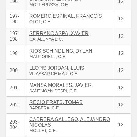
196
12
197-
ROMERO ESPINAL, FRANÇOIS
12
198
197-
SERRANO ASPA, XAVIER
12
198
RIOS SCHINDLING, DYLAN
199
12
LLOPIS JORDAN, LLUIS
200
12
MANSA MORALES, JAVIER
201
12
RECIO PRATS, TOMAS
202
12
CABRERA GALLEGO, ALEJANDRO
203-
12
NICOLAS
204