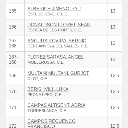
ALBERICH JIMENO, PAU
165
13
DONALDSON LLORET, SEAN
166
13
167-
ANGUITA ROVIRA, SERGIO
13
168
167-
FLOREZ SARASA, ANGEL
13
168
MULTANI MULTANI, GURJOT
169
12.5
BERISHVILI , LUKA
170
12.5
CAMPAS ALTISENT, ADRIA
171
12.5
CAMPOS RECUENCO,
172
12.5
FRANCISCO