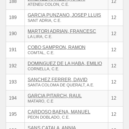
188
12
GARCIA PUNZANO, JOSEP LLUIS
189
12
MARTORI ADRIAN, FRANCESC
190
12
COBO SAMPRON, RAMON
191
12
DOMINGUEZ DE LA HABA, EMILIO
192
12
SANCHEZ FERRER, DAVID
193
12
GARCIA PITARCH, RAUL
194
12
CARDOSO BAENA, MANUEL
195
12
SANS CATALA, ANNIA