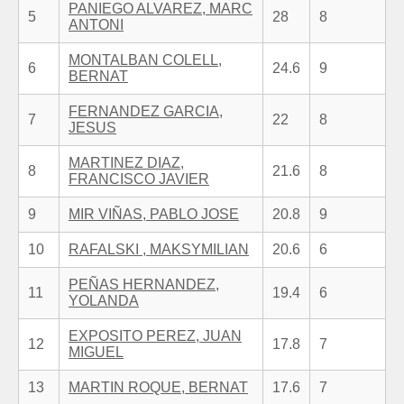
PANIEGO ALVAREZ, MARC
5
28
8
ANTONI
MONTALBAN COLELL,
6
24.6
9
BERNAT
FERNANDEZ GARCIA,
7
22
8
JESUS
MARTINEZ DIAZ,
8
21.6
8
FRANCISCO JAVIER
9
MIR VIÑAS, PABLO JOSE
20.8
9
10
RAFALSKI , MAKSYMILIAN
20.6
6
PEÑAS HERNANDEZ,
11
19.4
6
YOLANDA
EXPOSITO PEREZ, JUAN
12
17.8
7
MIGUEL
13
MARTIN ROQUE, BERNAT
17.6
7