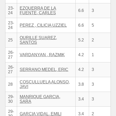
23-
EZQUERRA DE LA
6.6
3
24
FUENTE, CARLES
23-
PEREZ , CILICIA UZZIEL
6.6
5
24
OURILLE SUAREZ,
25
5.2
2
SANTOS
26-
VARDANYAN , RAZMIK
4.2
1
27
26-
SERRANO MEDEL, ERIC
4.2
3
27
COSCULLUELA ALONSO,
28
3.8
3
JAVI
29-
MANRIQUE GARCIA,
3.4
3
30
SARA
29-
GARCIA VIDAL, EMILI
3.4
2