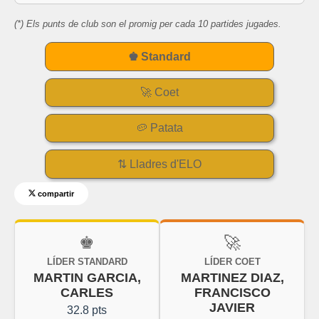
(*) Els punts de club son el promig per cada 10 partides jugades.
♚ Standard
🚀 Coet
🥔 Patata
⇅ Lladres d'ELO
compartir
♚
🚀
LÍDER STANDARD
LÍDER COET
MARTIN GARCIA,
MARTINEZ DIAZ,
CARLES
FRANCISCO
JAVIER
32.8 pts