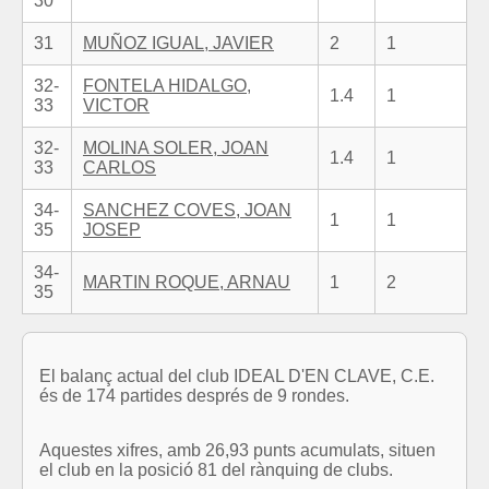
30
31
MUÑOZ IGUAL, JAVIER
2
1
32-
FONTELA HIDALGO,
1.4
1
33
VICTOR
32-
MOLINA SOLER, JOAN
1.4
1
33
CARLOS
34-
SANCHEZ COVES, JOAN
1
1
35
JOSEP
34-
MARTIN ROQUE, ARNAU
1
2
35
El balanç actual del club IDEAL D'EN CLAVE, C.E.
és de 174 partides després de 9 rondes.
Aquestes xifres, amb 26,93 punts acumulats, situen
el club en la posició 81 del rànquing de clubs.